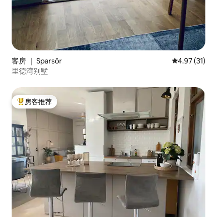
客房 ｜ Sparsör
平均评分 4.9
4.97 (31)
里德湾别墅
房客推荐
热门「房客推荐」