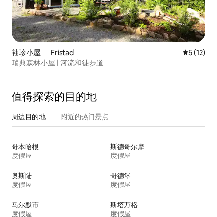
袖珍小屋 ｜ Fristad
平均评分 5
5 (12)
瑞典森林小屋 | 河流和徒步道
值得探索的目的地
周边目的地
附近的热门景点
哥本哈根
斯德哥尔摩
度假屋
度假屋
奥斯陆
哥德堡
度假屋
度假屋
马尔默市
斯塔万格
度假屋
度假屋