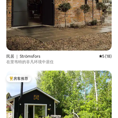
民居 ｜ Strömsfors
平均评分 5
5 (18)
在里韦特的非凡环境中居住
房客推荐
热门「房客推荐」