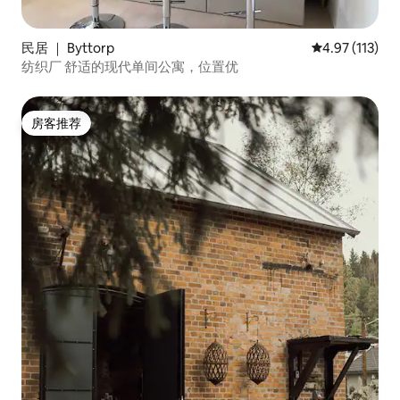
民居 ｜ Byttorp
平均评分 4.97
4.97 (113)
纺织厂 舒适的现代单间公寓，位置优
房客推荐
房客推荐