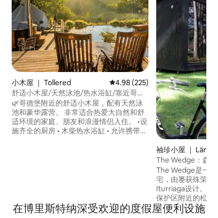
小木屋 ｜ Tollered
平均评分 4.98 分（满分 5 分），共
4.98 (225)
舒适小木屋/天然泳池/热水浴缸/靠近哥德
堡
🌿哥德堡附近的舒适小木屋，配有天然泳
池和豪华露营。 非常适合热爱大自然和舒
适环境的家庭、朋友和浪漫情侣入住。 •设
施齐全的厨房 • 木柴热水浴缸 • 允许携带宠
物 •豪华露营帐篷25平方米 •大花园 • 带屋
顶的露台 • 空调+地暖 •无线网络 • 燃气烧
袖珍小屋 ｜ Längh
烤架 • NETFLIX/HBO • 淋浴间/浴缸 •洗衣
The Wedge：森
机/烘干机 • 床上用品/毛巾 • 记忆海绵床垫
The Wedge是
• 夏季提供2辆自行车 • 2张日光浴床 •壁炉 •
宅，由屡获殊荣的建筑
户外太阳能热水淋浴
Iturriaga设计。 坐
保护区附近的松树
在博里斯特纳深受欢迎的度假屋便利设施
计和可持续性。 探索森林小径，在湖中游
泳，或租一艘船。 