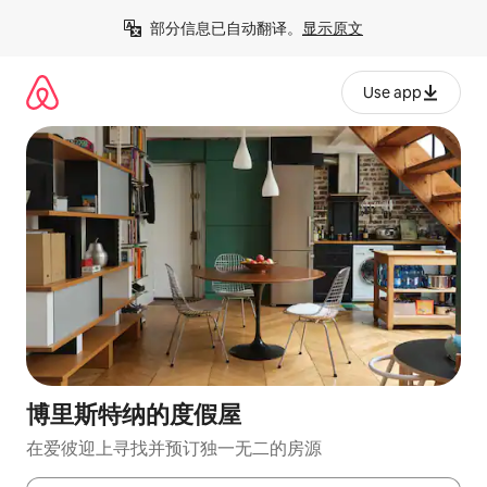
跳
部分信息已自动翻译。
显示原文
至
内
容
Use app
博里斯特纳的度假屋
在爱彼迎上寻找并预订独一无二的房源