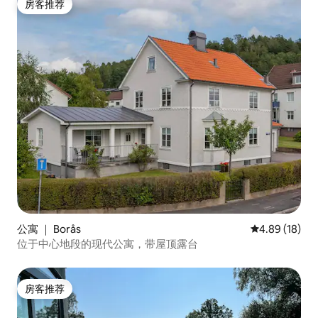
房客推荐
房客推荐
公寓 ｜ Borås
平均评分 4.8
4.89 (18)
位于中心地段的现代公寓，带屋顶露台
房客推荐
房客推荐