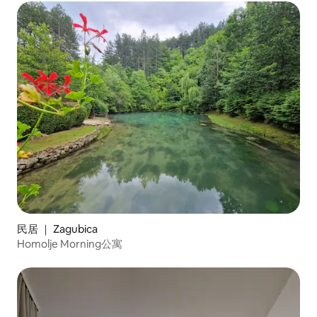
民居 ｜ Zagubica
Homolje Morning公寓