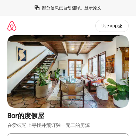
跳
部分信息已自动翻译。
显示原文
至
内
容
Use app
Bor的度假屋
在爱彼迎上寻找并预订独一无二的房源