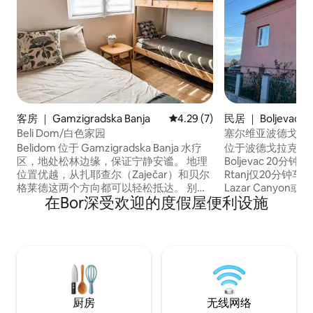
客房 ｜ Gamzigradska Banja
平均评分 4.29 分（满分 5 分）
4.29 (7)
民居 ｜ Boljevac
Beli Dom/白色家园
塞尔维亚波德戈拉茨 -
宅
Belidom 位于 Gamzigradska Banja 水疗
位于波德戈拉克村
区，地处松林边缘，保证宁静安谧。 地理
Boljevac 20
位置优越，从扎耶查尔（Zaječar）和贝尔
Rtanj仅20分钟车程，
格莱德这两个方向都可以轻松抵达。 别墅
Lazar Canyon或
在Bor深受欢迎的度假屋便利设施
距离扎耶查尔（Zaječar）市中心有 10–12
我们的父母住在院
分钟车程，距离弗尔斯卡丘卡（Vrška
为您提供帮助。 
Čuka）的保加利亚边境有 20 公里（12.4
活感兴趣，我们很
英里）。 非常适合在旅行后放松身心。 提
食，并带您四处逛
供无线网络、电视、设备齐全的厨房、
一些地方。 夏季可
Nespresso 咖啡机和淋浴间。 距离房子仅
说塞尔维亚语、英
400 米处有一家杂货店——您所需的一切
和越南语
都近在咫尺。
厨房
无线网络