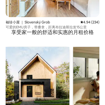
袖珍小屋 ｜ Slovenský Grob
平均评分 4.94
4.94 (234)
可爱的EMU房子，带桑拿，距离布拉迪斯拉发15公里
享受家一般的舒适和实惠的月租价格