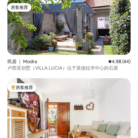
房客推荐
房客推荐
民居 ｜ Modra
平均评分 4.98
4.98 (44)
卢西亚别墅（VILLA LUCIA）位于莫德拉市中心的石屋
房客推荐
热门「房客推荐」