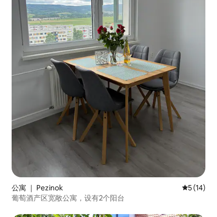
公寓 ｜ Pezinok
平均评分 5
5 (14)
葡萄酒产区宽敞公寓，设有2个阳台