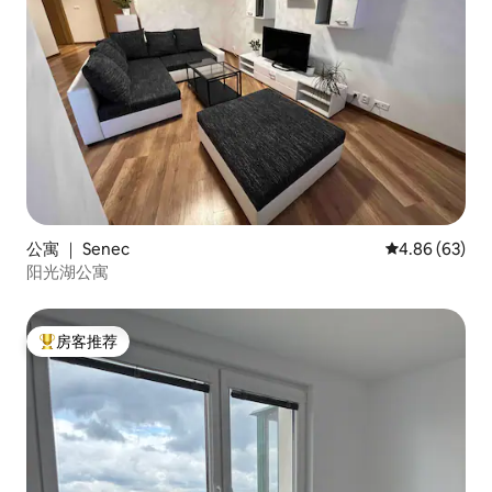
公寓 ｜ Senec
平均评分 4.86
4.86 (63)
阳光湖公寓
房客推荐
热门「房客推荐」