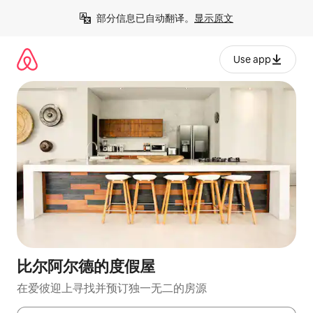
跳
部分信息已自动翻译。
显示原文
至
内
容
Use app
比尔阿尔德的度假屋
在爱彼迎上寻找并预订独一无二的房源