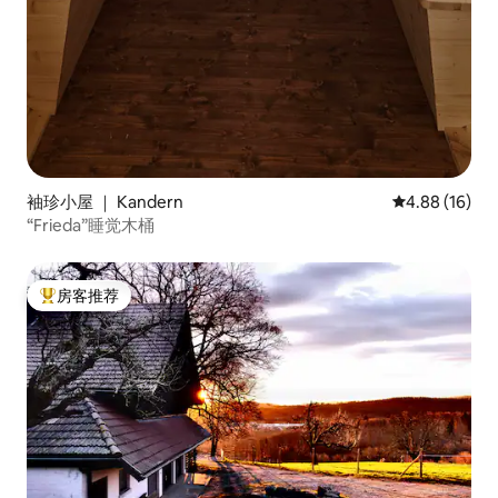
袖珍小屋 ｜ Kandern
平均评分 4.8
4.88 (16)
“Frieda”睡觉木桶
房客推荐
热门「房客推荐」