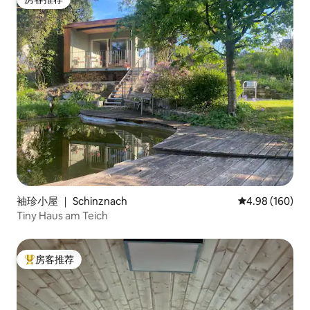
房客推荐
袖珍小屋 ｜ Schinznach
平均评分 4.98
4.98 (160)
Tiny Haus am Teich
房客推荐
热门「房客推荐」