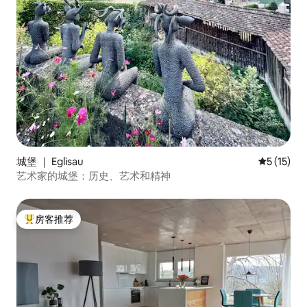
城堡 ｜ Eglisau
平均评分 5
5 (15)
艺术家的城堡：历史、艺术和精神
房客推荐
热门「房客推荐」