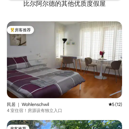
比尔阿尔德的其他优质度假屋
房客推荐
热门「房客推荐」
民居 ｜ Wohlenschwil
平均评分 5
5 (12)
4 室住宿！房源设有独立入口
房客推荐