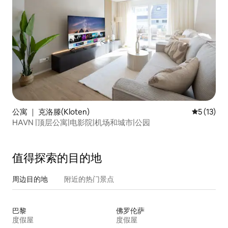
公寓 ｜ 克洛滕(Kloten)
平均评分 5
5 (13)
HAVN |顶层公寓|电影院|机场和城市|公园
值得探索的目的地
周边目的地
附近的热门景点
巴黎
佛罗伦萨
度假屋
度假屋