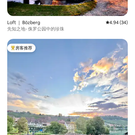
Loft ｜ Bözberg
平均评分 4.94
4.94 (34)
先知之地- 侏罗公园中的珍珠
房客推荐
热门「房客推荐」