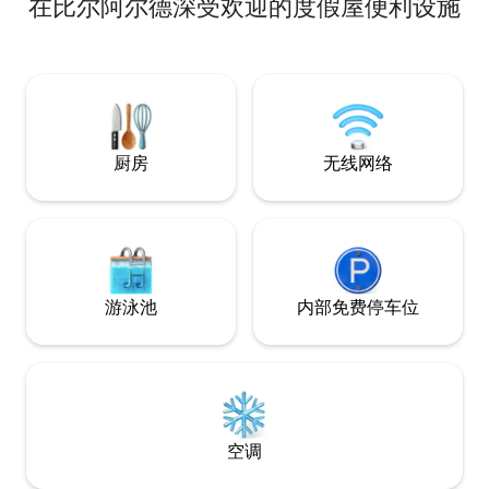
在比尔阿尔德深受欢迎的度假屋便利设施
站 -安静的地理位置 - 步行5分钟即可抵达
Denner、Coop和Migrolino。 - 无障碍设
施和电梯 - 1个带顶棚的停车位 - 3间卧室 -
2间卫生间（淋浴和浴缸） - 现代化厨房，
配备厨房岛 非常适合家庭、商务差旅人士
以及任何想要将舒适性与最佳交通条件相
结合的人士。 .
厨房
无线网络
游泳池
内部免费停车位
空调