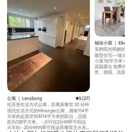
袖珍小屋 ｜ Eiken
安静阳光明媚的小
微型住宅---瑞士
小屋 50平方米-独立小屋2 1/2间客房，带
花园露台 免费停车
世、德国、法国的最
达高速公路。 步行
Eiken SBB站 
往苏黎世45分钟。 周租可享17%的折扣，
月租可享35%的折扣 免费无线网络和
公寓 ｜ Lenzburg
平均评分 5 分（满分 5 分），
5 (27)
位、Swisscom电视
伦茨堡生活方式公寓，距离苏黎世 20 分钟
机 禁止吸烟（露台
现代生活方式的Minergie公寓，拥有114平
方米的起居空间和14平方米的阳台，总面
积为128平方米。 - 步行仅2分钟即可到达
火车站 - 20分钟内即可抵达苏黎世主火车