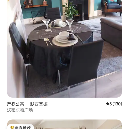
产权公寓 ｜ 默西塞德
平均评分 5 
5 (130)
汉密尔顿广场
房客推荐