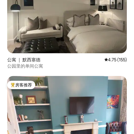
公寓 ｜ 默西塞德
平均评分 4.75
4.75 (155)
公园里的单间公寓
房客推荐
热门「房客推荐」