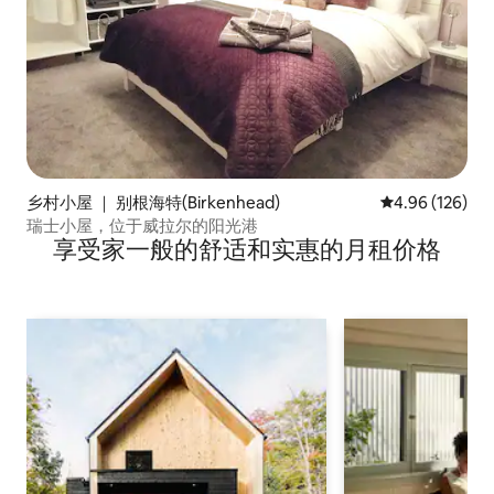
乡村小屋 ｜ 别根海特(Birkenhead)
平均评分 4.96
4.96 (126)
瑞士小屋，位于威拉尔的阳光港
享受家一般的舒适和实惠的月租价格