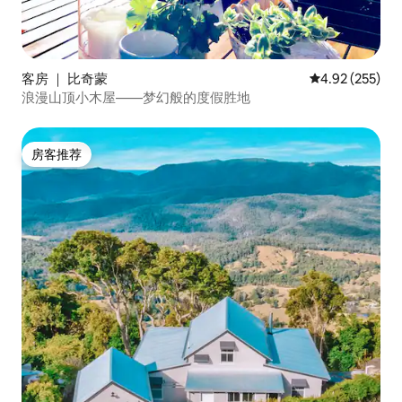
客房 ｜ 比奇蒙
平均评分 4.92
4.92 (255)
浪漫山顶小木屋——梦幻般的度假胜地
房客推荐
房客推荐