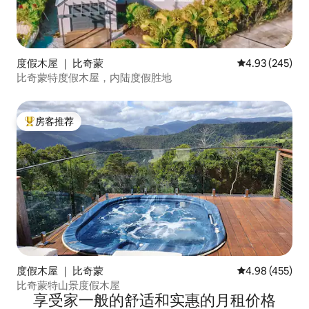
度假木屋 ｜ 比奇蒙
平均评分 4.93
4.93 (245)
比奇蒙特度假木屋，内陆度假胜地
房客推荐
热门「房客推荐」
度假木屋 ｜ 比奇蒙
平均评分 4.98
4.98 (455)
比奇蒙特山景度假木屋
享受家一般的舒适和实惠的月租价格