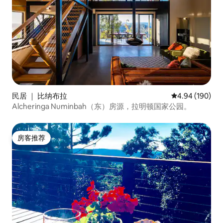
民居 ｜ 比纳布拉
平均评分 4.94
4.94 (190)
Alcheringa Numinbah（东）房源，拉明顿国家公园。
房客推荐
房客推荐