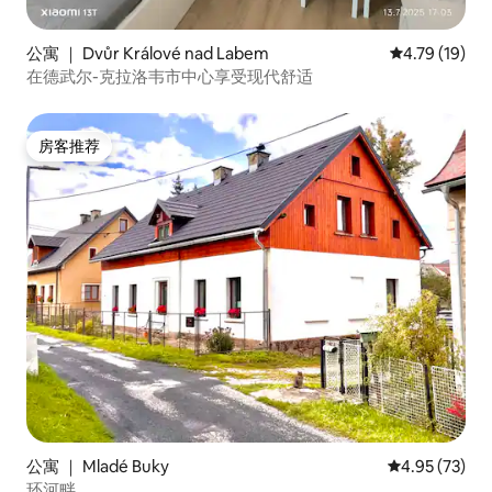
公寓 ｜ Dvůr Králové nad Labem
平均评分 4.7
4.79 (19)
在德武尔-克拉洛韦市中心享受现代舒适
房客推荐
房客推荐
公寓 ｜ Mladé Buky
平均评分 4.9
4.95 (73)
环河畔