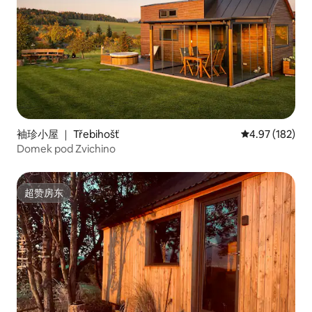
袖珍小屋 ｜ Třebihošť
平均评分 4.97
4.97 (182)
Domek pod Zvichino
超赞房东
超赞房东