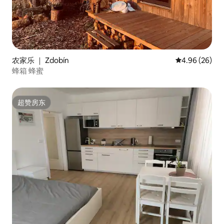
农家乐 ｜ Zdobín
平均评分 4.96
4.96 (26)
蜂箱 蜂蜜
超赞房东
超赞房东