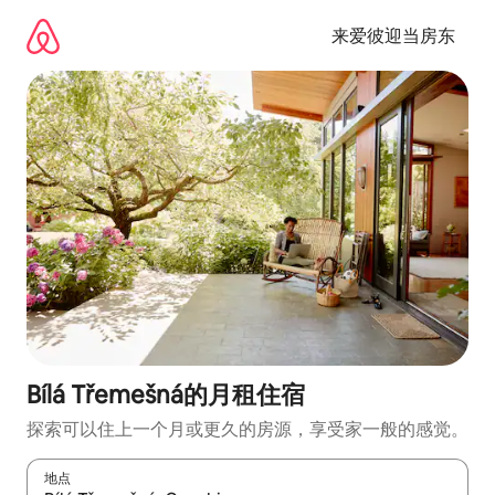
跳
至
来爱彼迎当房东
内
容
Bílá Třemešná的月租住宿
探索可以住上一个月或更久的房源，享受家一般的感觉。
地点