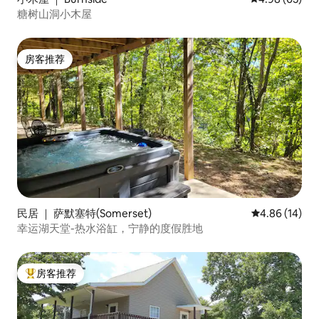
糖树山洞小木屋
房客推荐
房客推荐
民居 ｜ 萨默塞特(Somerset)
平均评分 4.8
4.86 (14)
幸运湖天堂-热水浴缸，宁静的度假胜地
房客推荐
热门「房客推荐」