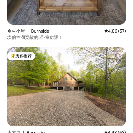
乡村小屋 ｜ Burnside
平均评分 4.86
4.86 (57)
坎伯兰湖宽敞的5卧室房源！
房客推荐
热门「房客推荐」
小木屋 ｜ Burnside
平均评分 4.98
4.98 (63)