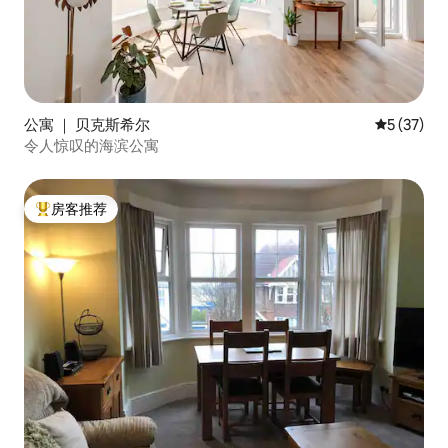
公寓 ｜ 贝克斯希尔
平均评分 5
5 (37)
令人惊叹的海滨公寓
房客推荐
热门「房客推荐」