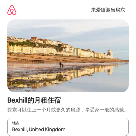
跳
至
来爱彼迎当房东
内
容
Bexhill的月租住宿
探索可以住上一个月或更久的房源，享受家一般的感觉。
地点
如有搜索结果，请使用上下方向键查看，或通过点击或滑动手势浏