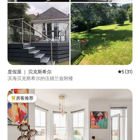
度假屋 ｜ 贝克斯希尔
平均评分 5
5 (31)
滨海贝克斯希尔的伍德兰兹附楼
房客推荐
热门「房客推荐」