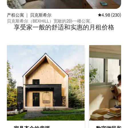
产权公寓 ｜ 贝克斯希尔
平均评分 4.98
4.98 (230)
贝克斯希尔（BEXHILL）宽敞的2卧一楼公寓。
享受家一般的舒适和实惠的月租价格