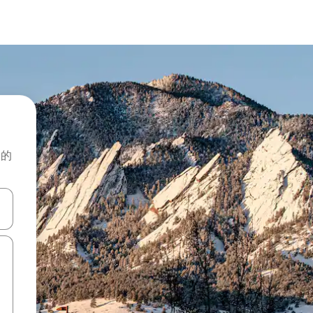
般的
击或滑动手势浏览。