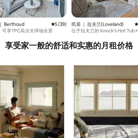
 Berthoud
平均评分 5 分（满分 5 分），共 39 条评价
5 (39)
民居 ｜ 拉夫兰(Loveland)
平
，可享TPC高尔夫球场全景
位于拉夫兰的 Knock's Hot Tub 
 5 分），共 41 条评价
享受家一般的舒适和实惠的月租价格