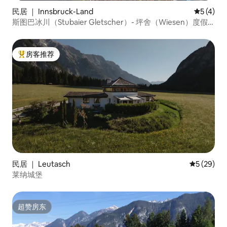
民居 ｜ Innsbruck-Land
平均评分 
5 (4)
斯图巴冰川（Stubaier Gletscher）- 坪舍（Wiesen）度假
屋
房客推荐
热门「房客推荐」
民居 ｜ Leutasch
平均评分 5
5 (29)
莱纳城堡
超赞房东
超赞房东