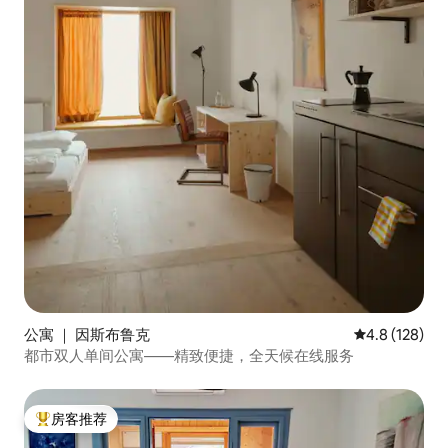
公寓 ｜ 因斯布鲁克
平均评分 4.8
4.8 (128)
都市双人单间公寓——精致便捷，全天候在线服务
房客推荐
热门「房客推荐」