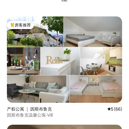
房客推荐
热门「房客推荐」
产权公寓 ｜ 因斯布鲁克
平均评分 5
5 (66)
因斯布鲁克温馨公寓-Vill