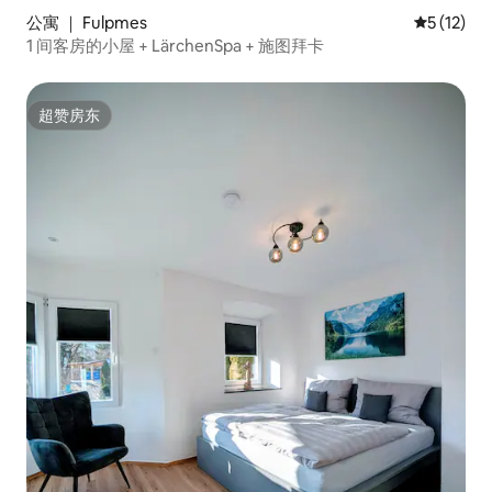
公寓 ｜ Fulpmes
平均评分 5
5 (12)
1 间客房的小屋 + LärchenSpa + 施图拜卡
超赞房东
超赞房东