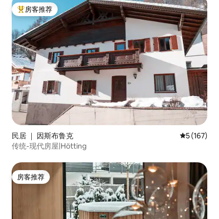
房客推荐
热门「房客推荐」
民居 ｜ 因斯布鲁克
平均评分 5 
5 (167)
传统-现代房屋|Hötting
房客推荐
房客推荐