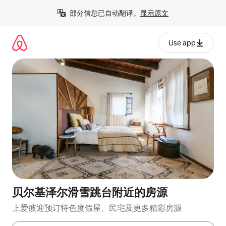
跳
部分信息已自动翻译。
显示原文
至
内
容
Use app
贝尔基泽尔滑雪跳台附近的房源
上爱彼迎预订特色度假屋、民宅及更多精彩房源