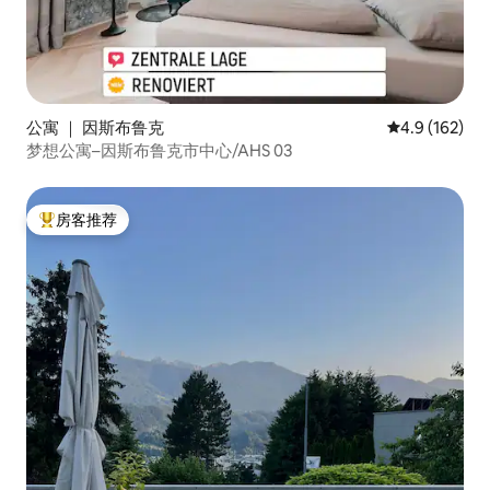
公寓 ｜ 因斯布鲁克
平均评分 4.9
4.9 (162)
梦想公寓–因斯布鲁克市中心/AHS 03
房客推荐
热门「房客推荐」