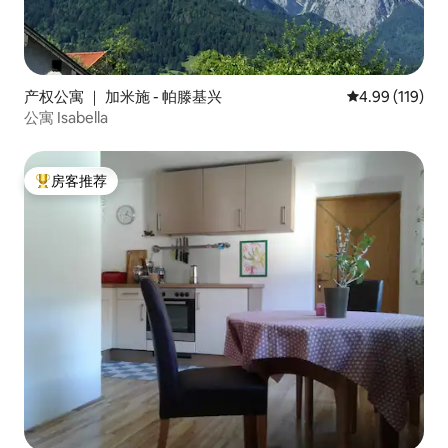
产权公寓 ｜ 加米施 - 帕滕基兴
平均评分 4.99
4.99 (119)
公寓 Isabella
房客推荐
热门「房客推荐」