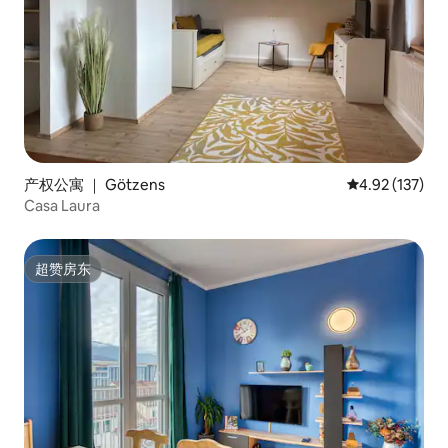
产权公寓 ｜ Götzens
平均评分 4.92
4.92 (137)
Casa Laura
超赞房东
超赞房东