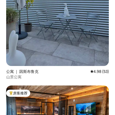
公寓 ｜ 因斯布鲁克
平均评分 4.98
4.98 (53)
山景公寓
房客推荐
热门「房客推荐」