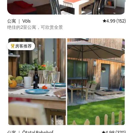
公寓 ｜ Völs
平均评分 4.99
4.99 (152)
绝佳的2室公寓，可欣赏全景
房客推荐
热门「房客推荐」
公寓 ｜ Ötztal Bahnhof
平均评分 4.98
4.98 (370)