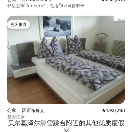
舒适公寓"Amberg"，包括Ötztal夏季卡
房客推荐
房客推荐
公寓 ｜ 因斯布鲁克
平均评分 4.92
4.92 (216)
整套住宿
贝尔基泽尔滑雪跳台附近的其他优质度假
屋