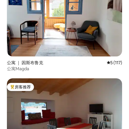
公寓 ｜ 因斯布鲁克
平均评分 5 
5 (117)
公寓Magda
房客推荐
热门「房客推荐」