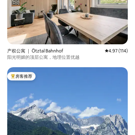
产权公寓 ｜ Ötztal Bahnhof
平均评分 4.97
4.97 (114)
阳光明媚的顶层公寓，地理位置优越
房客推荐
热门「房客推荐」