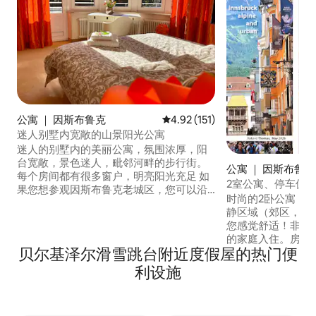
公寓 ｜ 因斯布鲁克
平均评分 4.92 分（满分 5 分），
4.92 (151)
迷人别墅内宽敞的山景阳光公寓
迷人的别墅内的美丽公寓，氛围浓厚，阳
台宽敞，景色迷人，毗邻河畔的步行街。
公寓 ｜ 因斯布鲁克
每个房间都有很多窗户，明亮阳光充足 如
2室公寓、停车位、
果您想参观因斯布鲁克老城区，您可以沿
时尚的2卧公寓，
着因斯布鲁克河漫步，或从房子对面的
静区域（郊区，距
Nextbike站骑自行车。 附近有高速公路入
您感觉舒适！非常
口，步行即可抵达超市、药店、大学、诊
的家庭入住。房源
所、WKO。 别墅前有免费停车位。2台平
贝尔基泽尔滑雪跳台附近度假屋的热门便
高度可达4米），
板电视（2台Netflix） BOSE蓝牙音乐
房和拉出式沙发的
利设施
和马桶的卫生间。 免费停车位！ ！空调！
公寓位于双户住宅的
行了彻底翻新和新