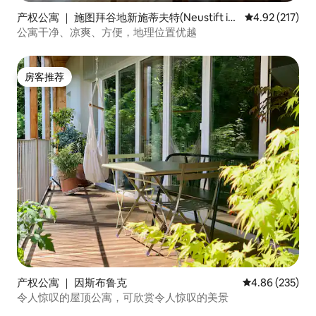
产权公寓 ｜ 施图拜谷地新施蒂夫特(Neustift im
平均评分 4.92
4.92 (217)
Stubaital)
公寓干净、凉爽、方便，地理位置优越
房客推荐
房客推荐
产权公寓 ｜ 因斯布鲁克
平均评分 4.86
4.86 (235)
令人惊叹的屋顶公寓，可欣赏令人惊叹的美景