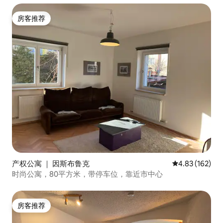
房客推荐
房客推荐
产权公寓 ｜ 因斯布鲁克
平均评分 4.83
4.83 (162)
时尚公寓，80平方米，带停车位，靠近市中心
房客推荐
房客推荐