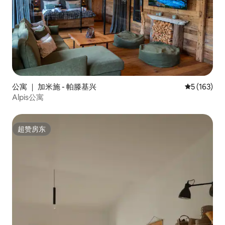
公寓 ｜ 加米施 - 帕滕基兴
平均评分 5 
5 (163)
Alpis公寓
超赞房东
超赞房东