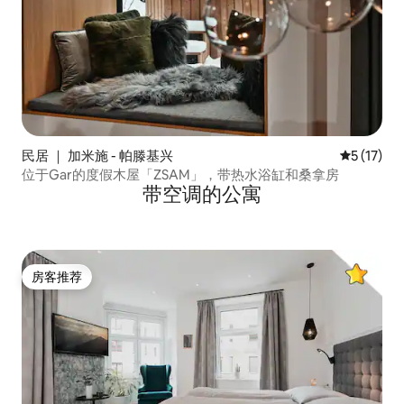
民居 ｜ 加米施 - 帕滕基兴
平均评分 5
5 (17)
位于Gar的度假木屋「ZSAM」，带热水浴缸和桑拿房
带空调的公寓
房客推荐
房客推荐