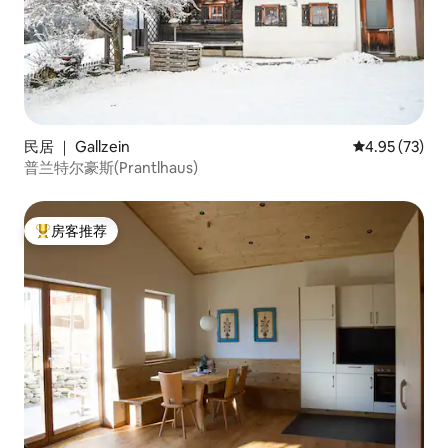
民居 ｜ Gallzein
平均评分 4.9
4.95 (73)
普兰特尔豪斯(Prantlhaus)
房客推荐
热门「房客推荐」