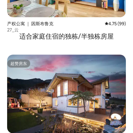
产权公寓 ｜ 因斯布鲁克
平均评分 4.7
4.75 (99)
27_云
适合家庭住宿的独栋/半独栋房屋
超赞房东
超赞房东