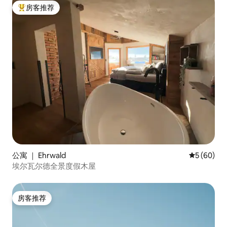
房客推荐
热门「房客推荐」
公寓 ｜ Ehrwald
平均评分 5
5 (60)
埃尔瓦尔德全景度假木屋
房客推荐
房客推荐