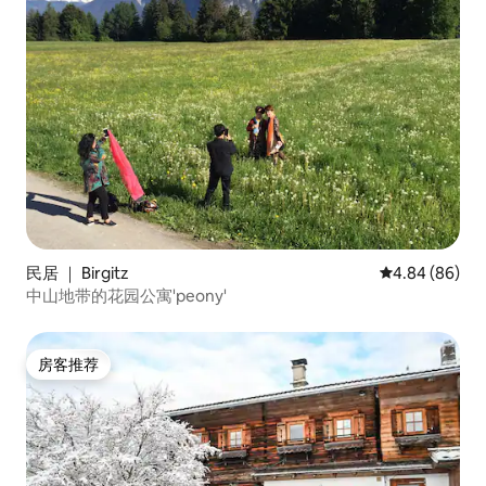
民居 ｜ Birgitz
平均评分 4.84
4.84 (86)
中山地带的花园公寓'peony'
房客推荐
房客推荐