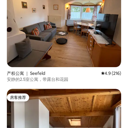
产权公寓 ｜ Seefeld
平均评分 4.9
4.9 (216)
安静的2.5室公寓，带露台和花园
房客推荐
房客推荐