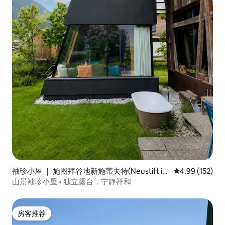
袖珍小屋 ｜ 施图拜谷地新施蒂夫特(Neustift im
平均评分 4.99
4.99 (152)
Stubaital)
山景袖珍小屋 • 独立露台，宁静祥和
房客推荐
房客推荐