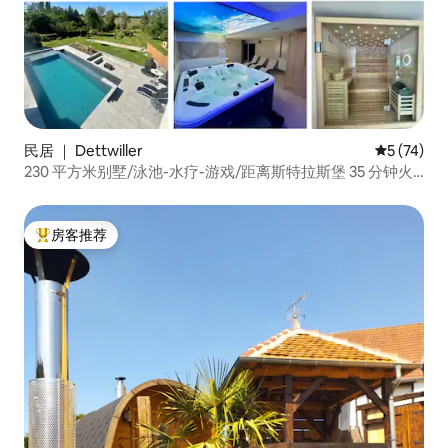
民居 ｜ Dettwiller
平均评分 5
5 (74)
230 平方米别墅/泳池-水疗-游戏/距离斯特拉斯堡 35 分钟火
车车程
房客推荐
热门「房客推荐」