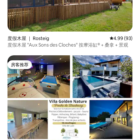
度假木屋 ｜ Rosteig
平均评分 4.99
4.99 (93)
度假木屋 "Aux Sons des Cloches" 按摩浴缸® + 桑拿 + 景观
房客推荐
房客推荐