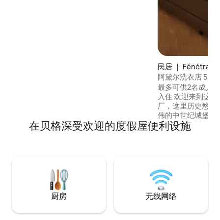
民居 ｜ Fénétrang
阿黛尔洗
最多可供2名成人和
入住 欢迎来到这座1700年代的古老的制革
厂，这里历史悠久
伟的中世纪城堡脚下。 L
在贝格深受欢迎的度假屋便利设施
了古老的魅力和现
忘的住宿体验 配备水疗和桑拿的完全私人
健康区-宽敞的套房
接待2名儿童（最多1
房设备齐全。 河流和周围自然风光的舒缓
景观
厨房
无线网络