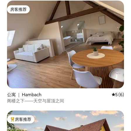
房客推荐
房客推荐
公寓 ｜ Hambach
平均评分 
5 (6)
阁楼之下——天空与屋顶之间
房客推荐
热门「房客推荐」