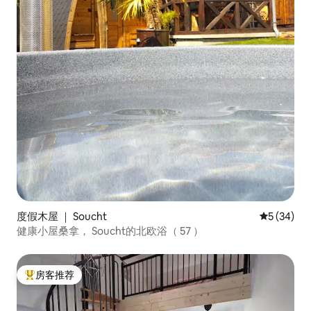
度假木屋 ｜ Soucht
平均评分 5
5 (34)
健康小屋桑拿， Soucht的北欧浴（ 57 ）
房客推荐
热门「房客推荐」