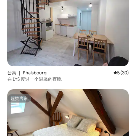
公寓 ｜ Phalsbourg
平均评分 5
5 (30)
在 LYS 度过一个温馨的夜晚
超赞房东
超赞房东