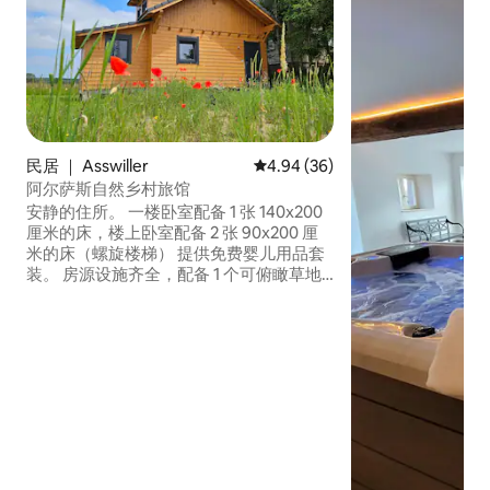
民居 ｜ Asswiller
平均评分 4.94 分（满分 5 分），
4.94 (36)
阿尔萨斯自然乡村旅馆
安静的住所。 一楼卧室配备 1 张 140x200
厘米的床，楼上卧室配备 2 张 90x200 厘
米的床（螺旋楼梯） 提供免费婴儿用品套
装。 房源设施齐全，配备 1 个可俯瞰草地
的露台。 从房源出发可前往多条徒步路
线。 附近有许多旅游景点。 所有商店均位
于距离 3 公里的德吕林根（Drulingen）。
免费无线网络。 村里有游乐场。 洗衣机位
于附属建筑内 电烤盘 免费毛巾