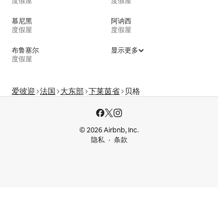
度假屋
度假屋
慕尼黑
阿讷西
度假屋
度假屋
布鲁塞尔
显示更多
度假屋
爱彼迎
法国
大东部
下莱茵省
贝格
© 2026 Airbnb, Inc.
隐私
条款