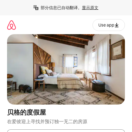
跳
部分信息已自动翻译。
显示原文
至
内
容
Use app
贝格的度假屋
在爱彼迎上寻找并预订独一无二的房源