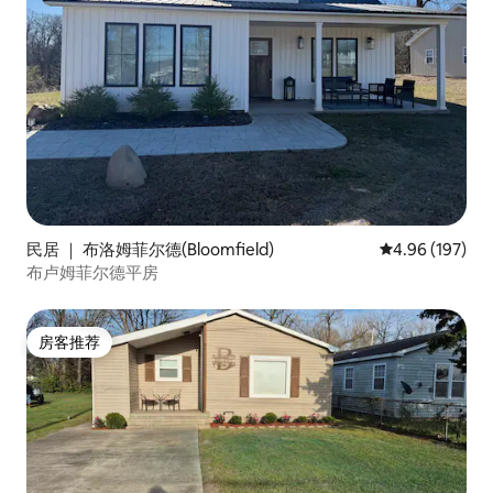
民居 ｜ 布洛姆菲尔德(Bloomfield)
平均评分 4.96
4.96 (197)
布卢姆菲尔德平房
房客推荐
房客推荐