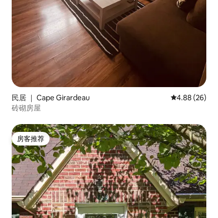
民居 ｜ Cape Girardeau
平均评分 4.88
4.88 (26)
砖砌房屋
房客推荐
房客推荐