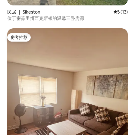
民居 ｜ Sikeston
平均评分 5
5 (13)
位于密苏里州西克斯顿的温馨三卧房源
房客推荐
房客推荐