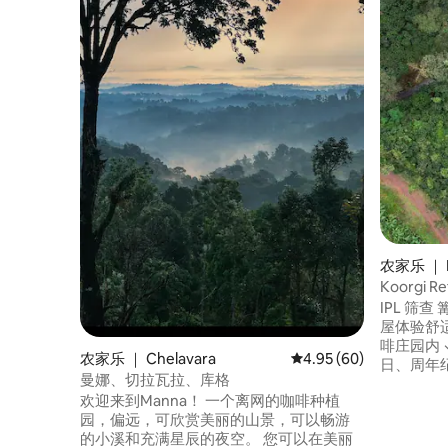
农家乐 ｜ K
Koorgi
烤
IPL 筛查 篝火、啤酒和幸福—在库尔吉度假
屋体验舒适的库尔氛
啡庄园内 
农家乐 ｜ Chelavara
平均评分 4.95 分（满分
4.95 (60)
日、周年
曼娜、切拉瓦拉、库格
侣、朋友和
欢迎来到Manna！ 一个离网的咖啡种植
的农场住宿 ✓ 野
园，偏远，可欣赏美丽的山景，可以畅游
用餐 ✓ 
的小溪和充满星辰的夜空。 您可以在美丽
车位 食物来自附近的餐厅。 晚上10点后请