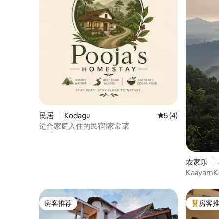
民居 ｜ Kodagu
平均评分 5 分（满分
5 (4)
适合家庭入住的民宿|家常菜
农家乐 ｜ 
Kaayam
住宿
房客推荐
房客
房客推荐
热门「房