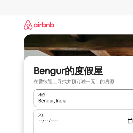
跳
至
内
容
Bengur的度假屋
在爱彼迎上寻找并预订独一无二的房源
地点
如有搜索结果，请使用上下方向键查看，或通过点
入住