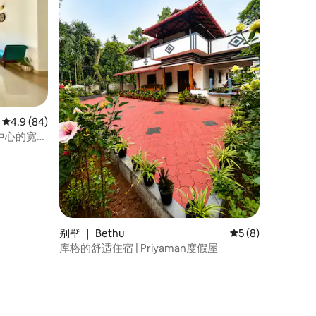
平均评分 4.9 分（满分 5 分），共 84 条评价
4.9 (84)
市中心的宽敞
别墅 ｜ Bethu
平均评分 5 分（满
5 (8)
库格的舒适住宿 | Priyaman度假屋