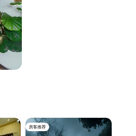
农家乐 ｜ 
房客推荐
超赞房
房客推荐
超赞房
Rosewo