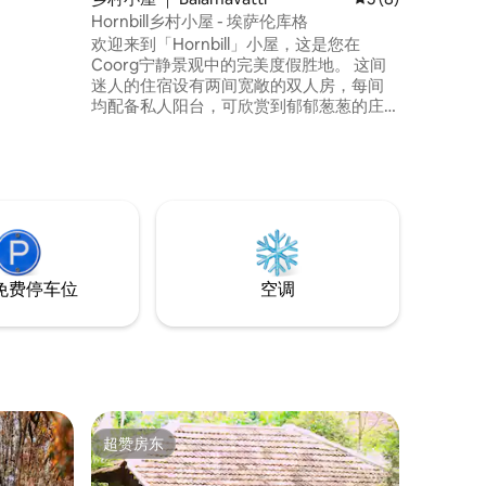
Hornbill乡村小屋 - 埃萨伦库格
欢迎来到「Hornbill」小屋，这是您在
Coorg宁静景观中的完美度假胜地。 这间
迷人的住宿设有两间宽敞的双人房，每间
均配备私人阳台，可欣赏到郁郁葱葱的庄
园的壮丽景色。 两间相互连通的卧室非常
适合两对情侣或大家庭入住，确保隐私和
便利。 在「Hornbill」小屋享受大自然的宁
静和家的舒适！ 预订Hornbill，至少要有4
人入住！
免费停车位
空调
超赞房东
超赞房东