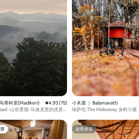
 5 分），共 4 条评价
马蒂科里(Madikeri)
平均评分 4.93 分（满分 5 分），共 75 条评价
4.93 (75)
小木屋 ｜ Balamavatti
Kaad -山谷景观-马迪克里的优质
埃萨伦 The Hideaway 乡村小屋
推荐
超赞房东
客推荐」
超赞房东