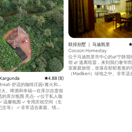
联排别墅 ｜ 马迪凯里
平
Cocoon Homestay
位于马迪凯里市中心的🌿宁静3
馆 🌿 逃离喧嚣，来到我们奢华而实惠的3卧
室家庭旅馆，坐落在郁郁葱葱的
（Madikeri）绿地之中。非常
argunda
平均评分 4.88 分（满分 5 分），共 8 条评价
4.88 (8)
侣或团体入住，这个舒适的度假
 Retreat-舒适的咖啡庄园•篝火和烧
融合了舒适和宁静 我们提供： ✨ 宽敞优雅
的豪华客房 ✨ 免费高速无线网
亲友保持联系 ✨ 免费停车，让
围 亮点- ✓位于私人咖
体验 免费提供✨美味的早餐，让
✓ 温馨氛围 ✓ 专用庆祝空间（生
 5 分），共 60 条评价
新一天
纪念等） ✓ 非常适合家庭、情
团体入住 ✓篝火和烧烤 ✓宁静
餐布置 房源特色- ✓ 户外
专用工作区域 ✓ 公共区域 ✓ 免费停