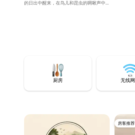
的日出中醒来，在鸟儿和昆虫的啁啾声中
勿大声播
醒来，在瑜伽垫上伸展身体，在周围短暂
徒步，探索秘密瀑布，在被郁郁葱葱的常
绿森林环绕的卡贝山（Kabbe Hills）欣赏
日落，在篝火旁品尝简单正宗的当地美
食，拿本书到处闲逛，或者练习「Dolce
far Niente」的艺术
厨房
无线网
房客推荐
房客推荐