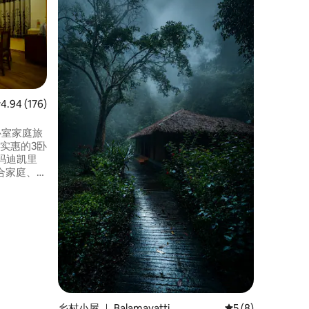
仅适用于
房源最多可容纳
房时间为上午11时 包括 
南印度早
入住和退房
待处- Airtel和B
源。 目前，您正在查看我们的豪华花园和
湖泊景观
均评分 4.94 分（满分 5 分），共 176 条评价
4.94 (176)
卧室家庭旅
玛迪凯里
适合家庭、情
胜地完美
络，让您与
您享受无忧
您开启全
乡村小屋 ｜ Balamavatti
平均评分 5 分（满
5 (8)