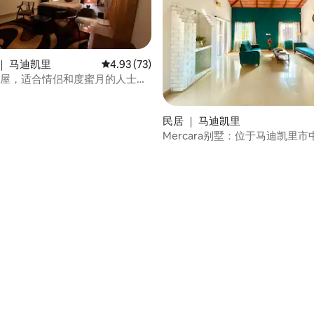
｜ 马迪凯里
平均评分 4.93 分（满分 5 分），共 73 条评价
4.93 (73)
的小屋，适合情侣和度蜜月的人士入
 5 分），共 27 条评价
民居 ｜ 马迪凯里
Mercara别墅：位于马迪凯里
4卧室