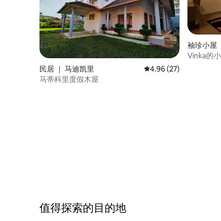
袖珍小屋 
Vinka
住。
民居 ｜ 马迪凯里
平均评分 4.96 分（满分
4.96 (27)
马蒂科里度假木屋
值得探索的目的地