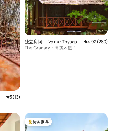
独立房间 ｜ Valnur Thyagath
平均评分 4.92 分（满分 
4.92 (260)
ur
The Granary：高跷木屋！
平均评分 5 分（满分 5 分），共 13 条评价
5 (13)
房客推荐
热门「房客推荐」