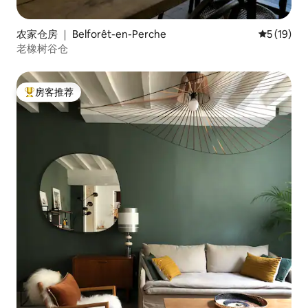
农家仓房 ｜ Belforêt-en-Perche
平均评分 5
5 (19)
老橡树谷仓
房客推荐
热门「房客推荐」