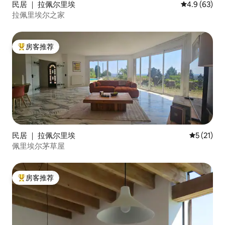
民居 ｜ 拉佩尔里埃
平均评分 4.9
4.9 (63)
拉佩里埃尔之家
房客推荐
热门「房客推荐」
民居 ｜ 拉佩尔里埃
平均评分 5
5 (21)
佩里埃尔茅草屋
房客推荐
热门「房客推荐」