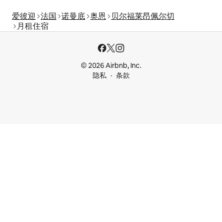
爱彼迎
法国
诺曼底
奥恩
贝尔福莱昂佩尔切
月租住宿
© 2026 Airbnb, Inc.
隐私
条款