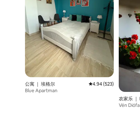
公寓 ｜ 埃格尔
平均评分 4.94 分（满分 
4.94 (523)
Blue Apartman
农家乐 ｜ B
Vén Diófa