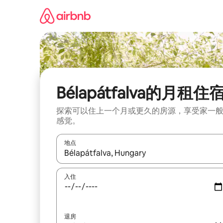
跳
至
内
容
Bélapátfalva的月租住
探索可以住上一个月或更久的房源，享受家一
感觉。
地点
如有搜索结果，请使用上下方向键查看，或通过点
入住
退房