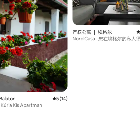
产权公寓 ｜ 埃格尔
平
NordiCasa –您在埃格尔的私人
5 分），共 523 条评价
alaton
平均评分 5 分（满分 5 分），共 14 条评价
5 (14)
 Kúria Kis Apartman