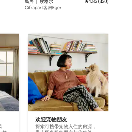
民居 ｜ 埃格尔
平均评分 4.83 分（满分 
4.83 (330)
Cifrapart客房Eger
欢迎宠物朋友
风
探索可携带宠物入住的房源，