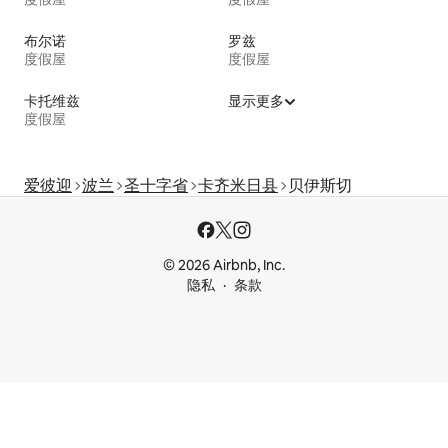
布尔诺
罗兹
度假屋
度假屋
卡托维兹
显示更多
度假屋
爱彼迎
波兰
圣十字省
卡齐米日县
贝伊斯切
© 2026 Airbnb, Inc.
隐私
条款