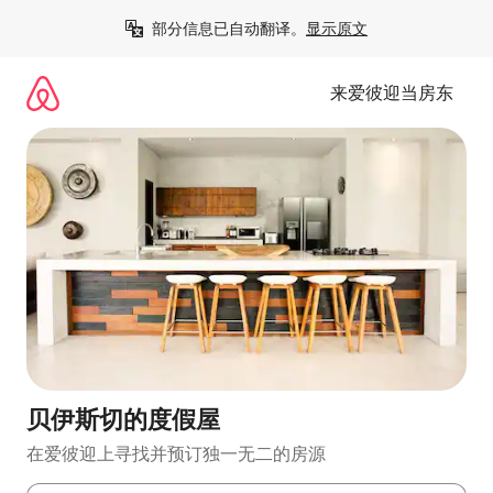
跳
部分信息已自动翻译。
显示原文
至
内
容
来爱彼迎当房东
贝伊斯切的度假屋
在爱彼迎上寻找并预订独一无二的房源