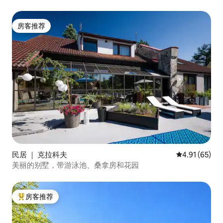
房客推荐
房客推荐
民居 ｜ 克拉科夫
平均评分 4.9
4.91 (65)
美丽的别墅，带游泳池、桑拿房和花园
房客推荐
热门「房客推荐」