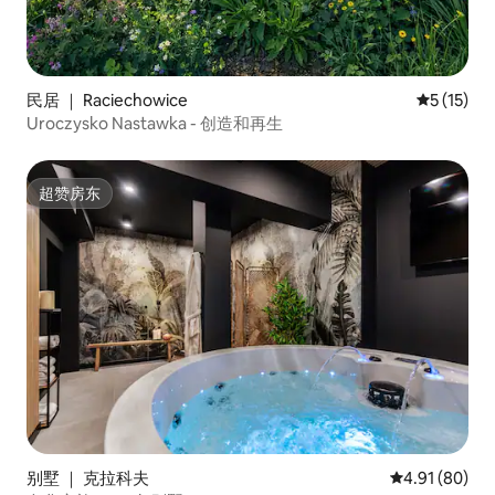
民居 ｜ Raciechowice
平均评分 5
5 (15)
Uroczysko Nastawka - 创造和再生
超赞房东
超赞房东
别墅 ｜ 克拉科夫
平均评分 4.9
4.91 (80)