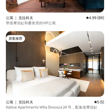
公寓 ｜ 克拉科夫
平均评分 4.99
4.99 (89)
带按摩浴缸和桑拿房的VIP公寓
房客推荐
房客推荐
公寓 ｜ 克拉科夫
平均评分 
5 (5)
Native Apartments Wita Stwosza 24 号，配备按摩浴缸