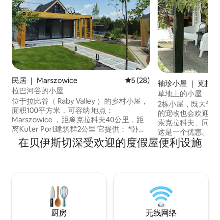
民居 ｜ Marszowice
平均评分 5 分（满分 5 分），
5 (28)
袖珍小屋 ｜ 克拉
拉巴河谷的小屋
草地上的小屋
位于拉比谷（ Raby Valley ）的乡村小屋，
2栋小屋，既大气又
面积100平方米，可容纳 地点：
的宠物也会欢迎您
Marszowice ，距离克拉科夫40公里，距
索克拉科夫、同时
离Kuter Port建筑群2公里 它提供： *卧室1
这是一个优惠。大
：双人床 * 二楼的 2 号卧室：两张双人床 *
在贝伊斯切深受欢迎的度假屋便利设施
在黎明时分骑上自
起居室：电视、1张沙发、空调 *餐厅 *厨房
Kryspinów或Za
设备齐全 *带淋浴的卫生间、洗衣机 * 2个
的夏天，每个人都
露台 * 可提供柴火热水浴缸，需额外收费 *
（瓦维尔） 7公里。 可容纳2辆汽车的
带混凝土烤架的凉亭 花园有监控。与马路
位。 对于那些喜欢空间和独立性的人来
隔开。
说，这是一个绿色
厨房
无线网络