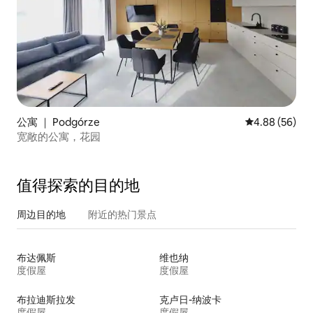
公寓 ｜ Podgórze
平均评分 4.88
4.88 (56)
宽敞的公寓，花园
值得探索的目的地
周边目的地
附近的热门景点
布达佩斯
维也纳
度假屋
度假屋
布拉迪斯拉发
克卢日-纳波卡
度假屋
度假屋