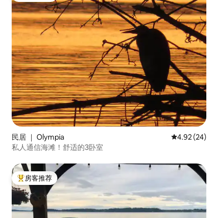
民居 ｜ Olympia
平均评分 4.92
4.92 (24)
私人通信海滩！舒适的3卧室
房客推荐
热门「房客推荐」