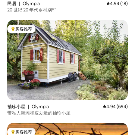
民居 ｜ Olympia
平均评分 4.9
4.94 (18)
20 世纪 20 年代乡村别墅
房客推荐
热门「房客推荐」
袖珍小屋 ｜ Olympia
平均评分 4.94 
4.94 (694)
带私人海滩和皮划艇的袖珍小屋
房客推荐
热门「房客推荐」