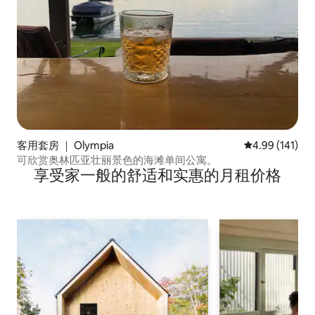
客用套房 ｜ Olympia
平均评分 4.99
4.99 (141)
可欣赏奥林匹亚壮丽景色的海滩单间公寓。
享受家一般的舒适和实惠的月租价格