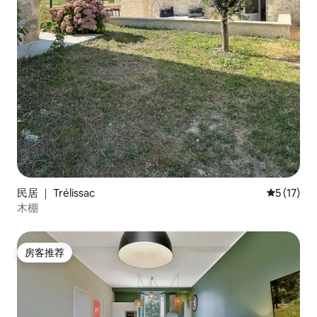
民居 ｜ Trélissac
平均评分 5
5 (17)
木棚
房客推荐
房客推荐