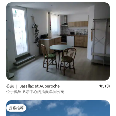
公寓 ｜ Bassillac et Auberoche
平均评分 
5 (3)
位于佩里戈尔中心的清爽单间公寓
房客推荐
房客推荐