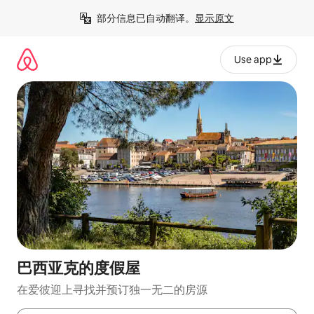
跳
部分信息已自动翻译。
显示原文
至
内
容
Use app
巴西亚克的度假屋
在爱彼迎上寻找并预订独一无二的房源