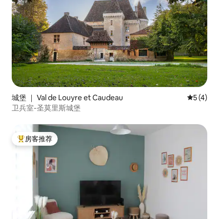
城堡 ｜ Val de Louyre et Caudeau
平均评分 
5 (4)
卫兵室-圣莫里斯城堡
房客推荐
热门「房客推荐」