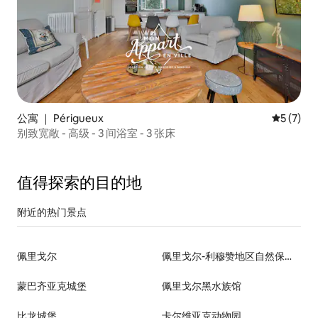
公寓 ｜ Périgueux
平均评分 
5 (7)
别致宽敞 - 高级 - 3 间浴室 - 3 张床
值得探索的目的地
附近的热门景点
佩里戈尔
佩里戈尔-利穆赞地区自然保护区
蒙巴齐亚克城堡
佩里戈尔黑水族馆
比龙城堡
卡尔维亚克动物园