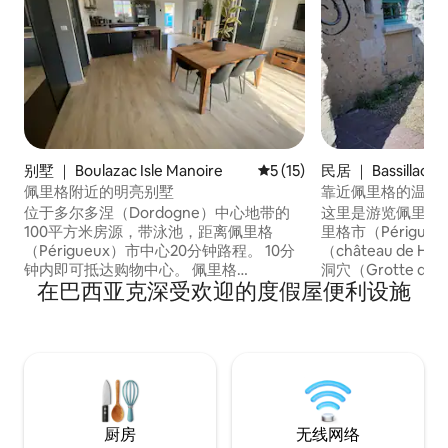
别墅 ｜ Boulazac Isle Manoire
平均评分 5 分（满分 5 分），
5 (15)
民居 ｜ Bassillac e
he
佩里格附近的明亮别墅
靠近佩里格的温馨
位于多尔多涅（Dordogne）中心地带的
这里是游览佩里戈
100平方米房源，带泳池，距离佩里格
里格市（Périgu
（Périgueux）市中心20分钟路程。 10分
（château de H
钟内即可抵达购物中心。 佩里格
洞穴（Grotte de 
在巴西亚克深受欢迎的度假屋便利设施
（Perigueux）市和圣弗朗特大教堂
（Sarlat）、莱兹（
（Saint Front Cathedral）的全景。 对于
姆（Brantôm
探险家来说，您可以探索整个多尔多涅：
的方式探索佩里戈
距离布朗托姆和布吉斯30分钟，距离莱塞
的五条主要河流，
齐45分钟，距离萨尔拉特55分钟，距离蒂
风景，这里有遗产
维耶尔30分钟，距离特拉松40分钟，距离
画的村庄（拉罗克加亚
蒙蒂尼亚克拉斯科40分钟，距离布里夫40
Gageac）、多姆
分钟，距离高速公路10分钟。
厨房
无线网络