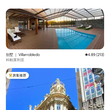
别墅 ｜ Villarrobledo
平均评分 4.89
4.89 (213)
科帕莱利亚
房客推荐
热门「房客推荐」