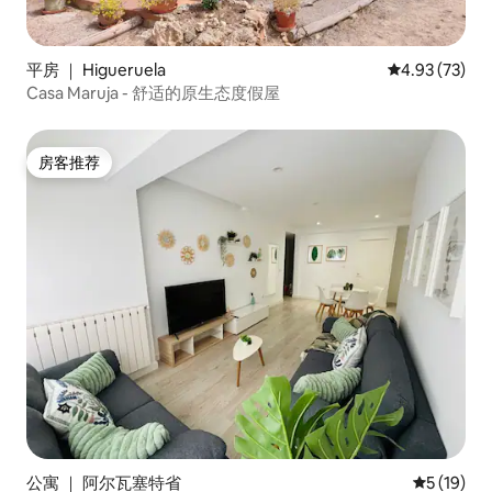
平房 ｜ Higueruela
平均评分 4.9
4.93 (73)
Casa Maruja - 舒适的原生态度假屋
房客推荐
房客推荐
公寓 ｜ 阿尔瓦塞特省
平均评分 5
5 (19)