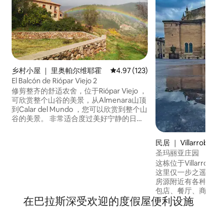
乡村小屋 ｜ 里奥帕尔维耶霍
平均评分 4.97 分（满分 5 分），共
4.97 (123)
El Balcón de Riópar Viejo 2
修剪整齐的舒适农舍，位于Riópar Viejo ，
可欣赏整个山谷的美景，从Almenara山顶
到Calar del Mundo ，您可以欣赏到整个山
谷的美景。 非常适合度过美好宁静的日
子，漫步在该地区的自然景观中，里约穆
多（ Rio Mundo ）、阿尔梅纳拉（
民居 ｜ Villarroble
Almenara ）、皮诺德尔托里尔（ Pino del
圣玛丽亚庄园
Toril ）、帕德龙西洛（ Padroncillo ）等。
这栋位于Villarr
Riópar Viejo的阳台由两栋独立但相邻的房
这里仅一步之遥，
子组成，因此可容纳12位房客入住。
房源附近有各种服
包店、餐厅、商业等。 距离Abast
在巴拉斯深受欢迎的度假屋便利设施
和Ramon y Caja
景点： Alfarería Tinajera诠释中心。 圣布