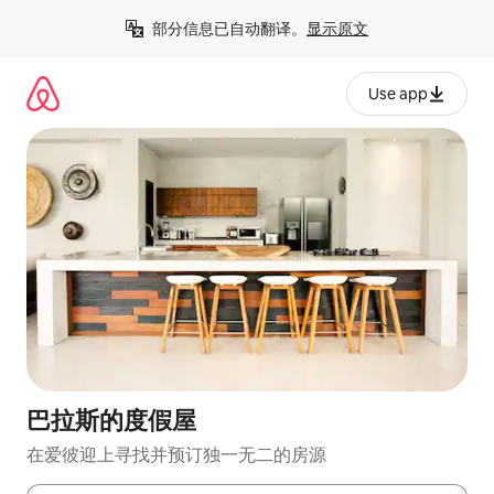
跳
部分信息已自动翻译。
显示原文
至
内
容
Use app
巴拉斯的度假屋
在爱彼迎上寻找并预订独一无二的房源