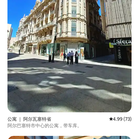
公寓 ｜ 阿尔瓦塞特省
平均评分 4.99
4.99 (73)
阿尔巴塞特市中心的公寓，带车库。