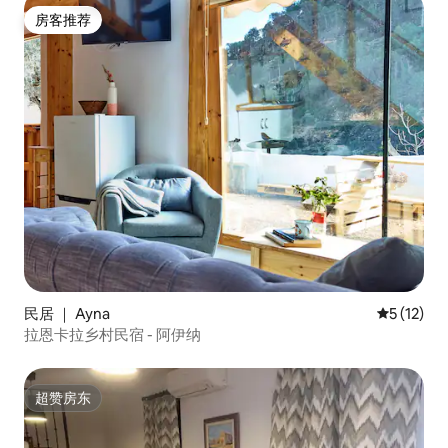
房客推荐
房客推荐
民居 ｜ Ayna
平均评分 5
5 (12)
拉恩卡拉乡村民宿 - 阿伊纳
超赞房东
超赞房东