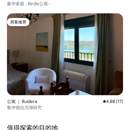
豪华家庭 - Birdie公寓 -
房客推荐
房客推荐
公寓 ｜ Ruidera
平均评分 4.8
4.88 (17)
鲁伊德拉泻湖研究
值得探索的目的地