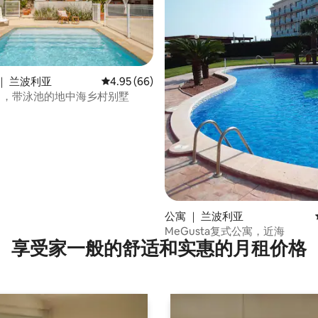
5 分），共 20 条评价
｜ 兰波利亚
平均评分 4.95 分（满分 5 分），共 66 条评价
4.95 (66)
seta ，带泳池的地中海乡村别墅
公寓 ｜ 兰波利亚
MeGusta复式公寓，近海
享受家一般的舒适和实惠的月租价格