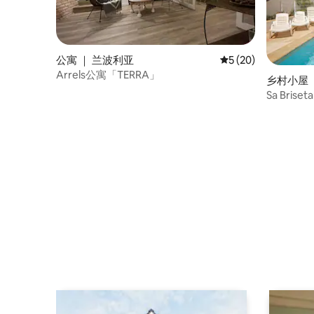
公寓 ｜ 兰波利亚
平均评分 5 分（满分 
5 (20)
Arrels公寓「TERRA」
乡村小屋 
Sa Bri