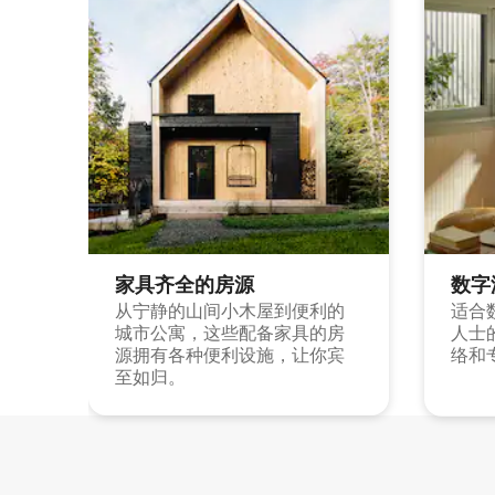
家具齐全的房源
数字
从宁静的山间小木屋到便利的
适合
城市公寓，这些配备家具的房
人士
源拥有各种便利设施，让你宾
络和
至如归。