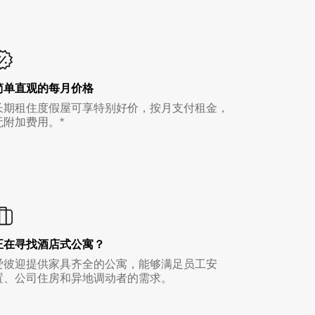
简单直观的每月价格
长期租住度假屋可享特别好价，按月支付租金，
无附加费用。*
正在寻找酒店式公寓？
爱彼迎提供家具齐全的公寓，能够满足员工安
置、公司住房和异地调动者的需求。