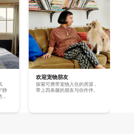
欢迎宠物朋友
风
探索可携带宠物入住的房源，
宁静
带上四条腿的朋友与你作伴。
色，