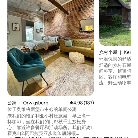
乡村小屋 ｜ Kempt
环境优美的舒适乡
舒适的乡村石屋，约
间卧室、1间卧室/
区、客厅和电壁炉
流，野生动物丰富
在乡村小路上漫步
步。靠近霍克山（Haw
纳克尔山（Pinna
公寓 ｜ Orwigsburg
平均评分 4.98 分（满分 5 分），共
4.98 (187)
（Appalachian
位于奥维格斯堡市中心的单间公寓
野滑雪。 靠近利泽湖（Leaser Lake），可
来我们的维多利亚小村庄旅游。早上煮一
以划皮划艇、帆船
杯咖啡，坐在我们的门廊秋千上放松身
庄、微型啤酒厂和
心。靠近许多餐厅和活动场所。我们距离1.
餐馆。船用拖车空
霍克山2.阿巴拉契亚步道3. 凯姆顿