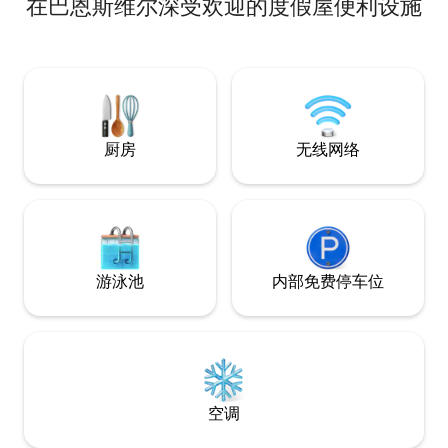
在巴恩斯维尔深受欢迎的度假屋便利设施
（Kempton）步道起点的布道台岩
（Pulpit Rock） 4. 从奥本（Auburn）到
克林顿港（Port Clinton）的河上皮划艇体
验 英格林啤酒厂之旅和酒庄 6.Cabela 's和
Cigars International。7. 距离赫尔希公园
（Hershey Park）1小时车程。8. 距离吉姆
索普（Jim Thorp）40分钟路程。
厨房
无线网络
游泳池
内部免费停车位
空调