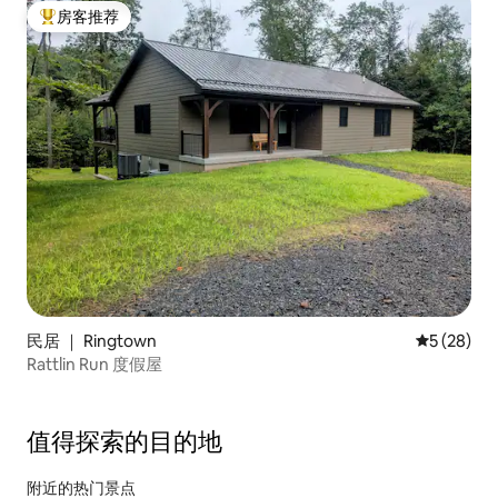
房客推荐
热门「房客推荐」
民居 ｜ Ringtown
平均评分 5
5 (28)
Rattlin Run 度假屋
值得探索的目的地
附近的热门景点