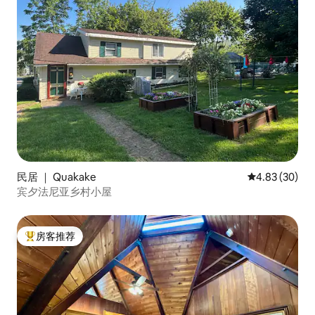
民居 ｜ Quakake
平均评分 4.83
4.83 (30)
宾夕法尼亚乡村小屋
房客推荐
热门「房客推荐」