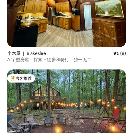
小木屋 ｜ Blakeslee
平均评分 
5 (8)
A 字型房屋 ~ 探索 ~ 徒步和骑行 ~ 独一无二
房客推荐
热门「房客推荐」