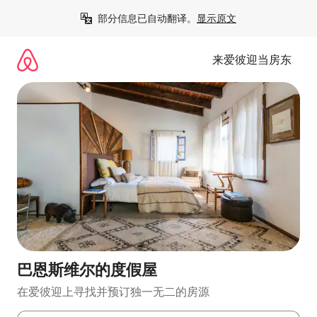
跳
部分信息已自动翻译。
显示原文
至
内
容
来爱彼迎当房东
巴恩斯维尔的度假屋
在爱彼迎上寻找并预订独一无二的房源