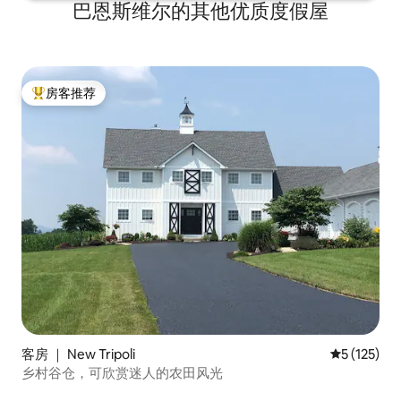
巴恩斯维尔的其他优质度假屋
房客推荐
热门「房客推荐」
客房 ｜ New Tripoli
平均评分 5 
5 (125)
乡村谷仓，可欣赏迷人的农田风光