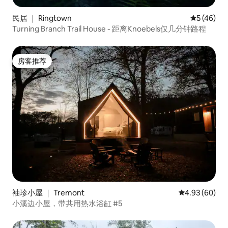
民居 ｜ Ringtown
平均评分 5
5 (46)
Turning Branch Trail House - 距离Knoebels仅几分钟路程
房客推荐
房客推荐
袖珍小屋 ｜ Tremont
平均评分 4.93
4.93 (60)
小溪边小屋，带共用热水浴缸 #5