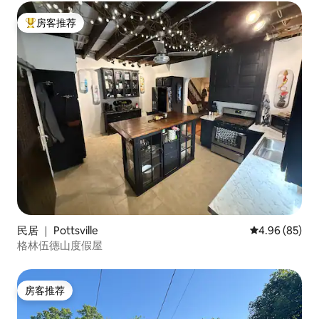
房客推荐
热门「房客推荐」
民居 ｜ Pottsville
平均评分 4.96
4.96 (85)
格林伍德山度假屋
房客推荐
房客推荐