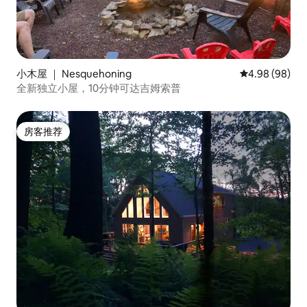
小木屋 ｜ Nesquehoning
平均评分 4.98
4.98 (98)
全新独立小屋，10分钟可达吉姆索普
房客推荐
房客推荐