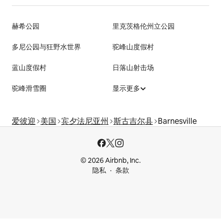
赫希公园
里克茨格伦州立公园
多尼公园与狂野水世界
驼峰山度假村
蓝山度假村
日落山射击场
驼峰滑雪圈
显示更多
爱彼迎
美国
宾夕法尼亚州
斯古吉尔县
Barnesville
© 2026 Airbnb, Inc.
隐私
条款