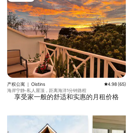
热门「房客推荐」
产权公寓 ｜ Oistins
平均评分 4.98
4.98 (65)
海岸宁静-私人屋顶，距离海洋1分钟路程
享受家一般的舒适和实惠的月租价格