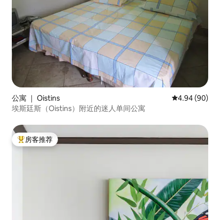
公寓 ｜ Oistins
平均评分 4.94
4.94 (90)
埃斯廷斯（Oistins）附近的迷人单间公寓
房客推荐
热门「房客推荐」