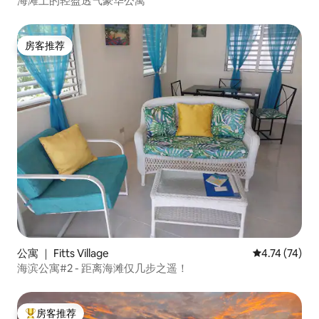
海滩上的轻盈透气豪华公寓
房客推荐
房客推荐
公寓 ｜ Fitts Village
平均评分 4.7
4.74 (74)
海滨公寓#2 - 距离海滩仅几步之遥！
房客推荐