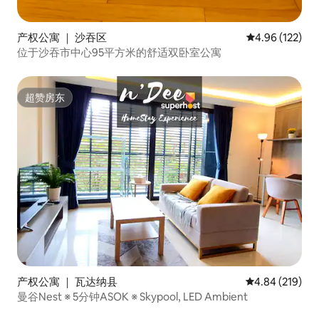
产权公寓 ｜ 沙吞区
平均评分 4.96
4.96 (122)
位于沙吞市中心95平方米的舒适双卧室公寓
超赞房东
超赞房东
产权公寓 ｜ 瓦达纳县
平均评分 4.84
4.84 (219)
曼谷Nest ※ 5分钟ASOK ※ Skypool, LED Ambient