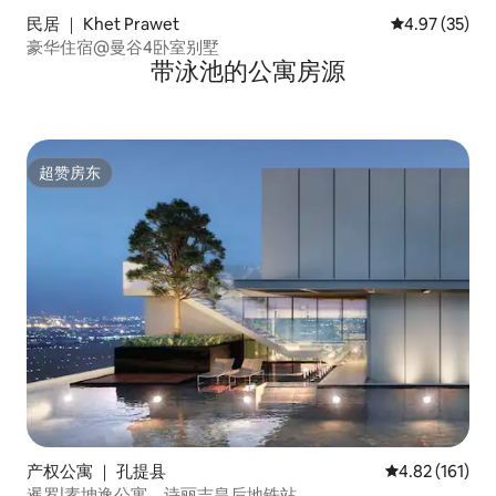
民居 ｜ Khet Prawet
平均评分 4.9
4.97 (35)
豪华住宿@曼谷4卧室别墅
带泳池的公寓房源
超赞房东
超赞房东
产权公寓 ｜ 孔提县
平均评分 4.82
4.82 (161)
暹罗|素坤逸公寓，诗丽吉皇后地铁站