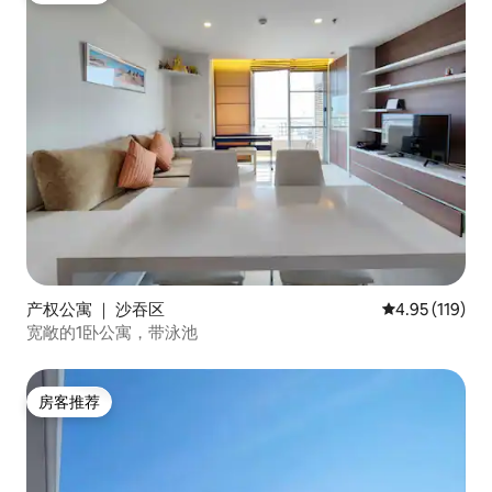
产权公寓 ｜ 沙吞区
平均评分 4.95
4.95 (119)
宽敞的1卧公寓，带泳池
房客推荐
房客推荐