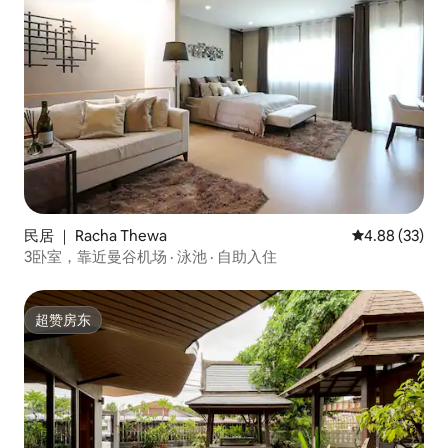
民居 ｜ Racha Thewa
平均评分 4.88
4.88 (33)
3卧室，靠近曼谷机场 · 泳池 · 自助入住
超赞房东
超赞房东