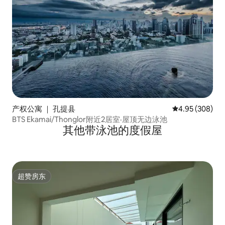
产权公寓 ｜ 孔提县
平均评分 4.95
4.95 (308)
BTS Ekamai/Thonglor附近2居室·屋顶无边泳池
其他带泳池的度假屋
超赞房东
超赞房东