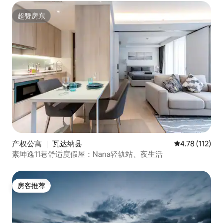
超赞房东
超赞房东
产权公寓 ｜ 瓦达纳县
平均评分 4.78
4.78 (112)
素坤逸11巷舒适度假屋：Nana轻轨站、夜生活
房客推荐
房客推荐