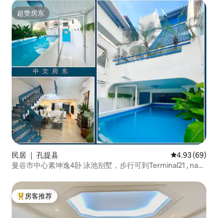
超赞房东
超赞房东
民居 ｜ 孔提县
平均评分 4.93
4.93 (69)
曼谷市中心素坤逸4卧 泳池别墅，步行可到Terminal21 , nana
,Asok
房客推荐
热门「房客推荐」