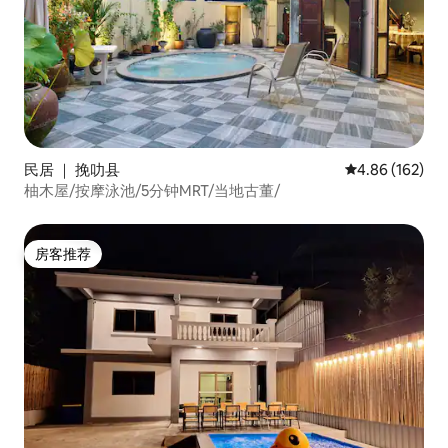
民居 ｜ 挽叻县
平均评分 4.86
4.86 (162)
柚木屋/按摩泳池/5分钟MRT/当地古董/
房客推荐
房客推荐