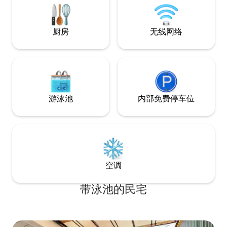
SPA 【洗手间】 -干湿分离的浴缸、淋浴房
及洗手池、衣柜、吹风机，淋浴房配备沐
浴露、洗发水和护发素、洗衣液 【提供服
厨房
无线网络
务】 -自助入住和自助退房(入住15：00，
退房11:00) - 厨房有冰箱、炉灶、微波炉等
电器，可以做简单的料理。使用后请自行
打扫干净，使用时要注意安全。 -提供洗衣
机，并提供洗衣液 -客厅有舒适的沙发、有
线电视、空调、茶几 -公寓内及房间内均有
WiFi覆盖 - 衣柜、衣架及浴巾
游泳池
内部免费停车位
空调
带泳池的民宅