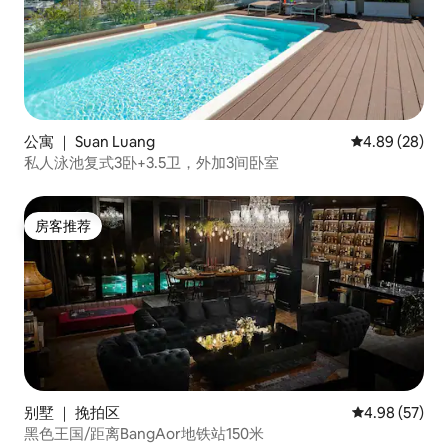
公寓 ｜ Suan Luang
平均评分 4.89
4.89 (28)
私人泳池复式3卧+3.5卫，外加3间卧室
房客推荐
房客推荐
别墅 ｜ 挽拍区
平均评分 4.98
4.98 (57)
黑色王国/距离BangAor地铁站150米