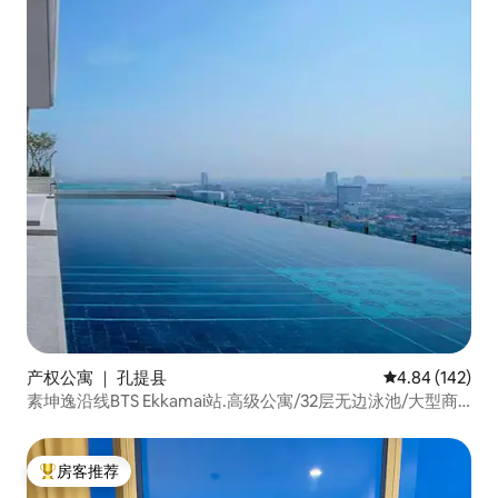
产权公寓 ｜ 孔提县
平均评分 4.84
4.84 (142)
素坤逸沿线BTS Ekkamai站.高级公寓/32层无边泳池/大型商
场超市/芭提雅汽车东站+4
房客推荐
热门「房客推荐」