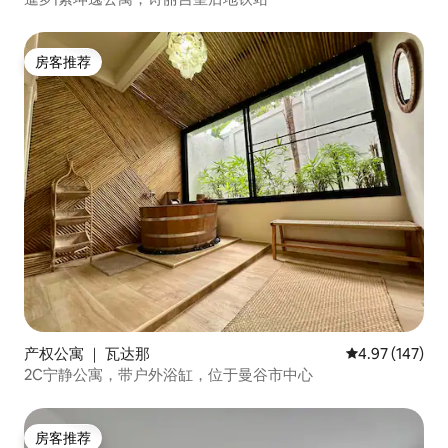
房客推荐
房客推荐
产权公寓 ｜ 瓦达那
平均评分 4.97
4.97 (147)
2C宁静公寓，带户外浴缸，位于曼谷市中心
房客推荐
房客推荐