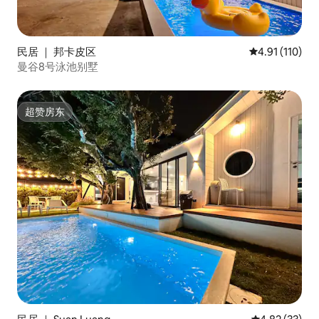
民居 ｜ 邦卡皮区
平均评分 4.91
4.91 (110)
曼谷8号泳池别墅
超赞房东
超赞房东