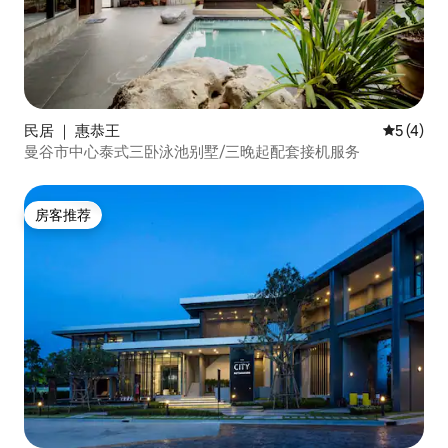
民居 ｜ 惠恭王
平均评分 
5 (4)
曼谷市中心泰式三卧泳池别墅/三晚起配套接机服务
房客推荐
房客推荐