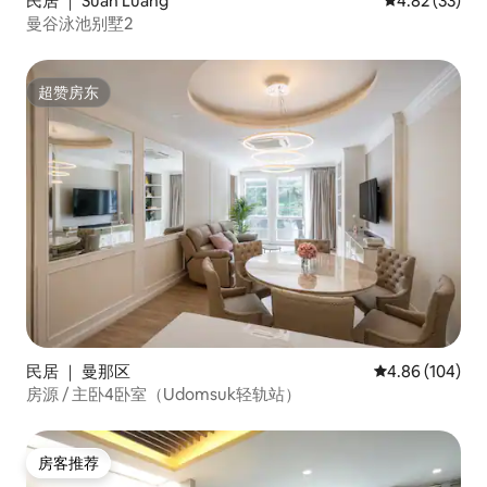
民居 ｜ Suan Luang
平均评分 4.8
4.82 (33)
曼谷泳池别墅2
超赞房东
超赞房东
民居 ｜ 曼那区
平均评分 4.86
4.86 (104)
房源 / 主卧4卧室（Udomsuk轻轨站）
房客推荐
房客推荐