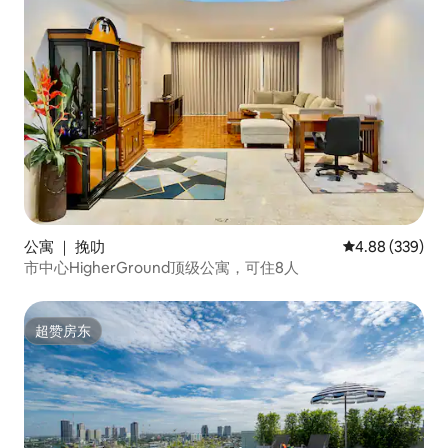
公寓 ｜ 挽叻
平均评分 4.88
4.88 (339)
市中心HigherGround顶级公寓，可住8人
超赞房东
超赞房东