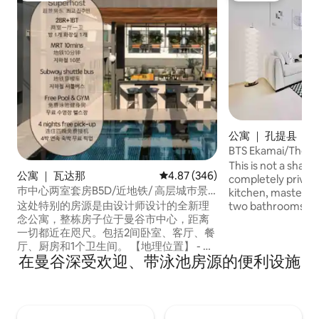
公寓 ｜ 孔提县
BTS Ekamai/Tho
顶泳池
This is not a share
公寓 ｜ 瓦达那
平均评分 4.87 分（满分 5 分），共
4.87 (346)
completely private
巿中心两室套房B5D/近地铁/ 高层城巿景
kitchen, master b
观/暹罗商圈/免费送站/泳池&健身/高空酒
这处特别的房源是由设计师设计的全新理
two bathrooms are 
吧/四晚赠接机
念公寓，整栋房子位于曼谷市中心，距离
while the second 
一切都近在咫尺。包括2间卧室、客厅、餐
the second floor. There are 2 swimming
厅、厨房和1个卫生间。 【地理位置】 - 交
pools and 2 gyms i
在曼谷深受欢迎、带泳池房源的便利设施
通便利：素坤逸核心区，距离鹏蓬地铁站
from 6am to 10pm
步行980米，步行10分钟即可到达 - 四面佛
4.7公里、暹罗8公里、大皇宫13公里 - 贵妇
商场步行10分钟可达 -生活便捷：周围遍布
24小时便利店，大型超市，商场，知名