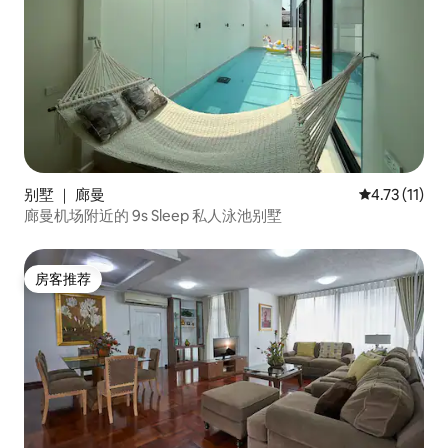
别墅 ｜ 廊曼
平均评分 4.7
4.73 (11)
廊曼机场附近的 9s Sleep 私人泳池别墅
房客推荐
房客推荐