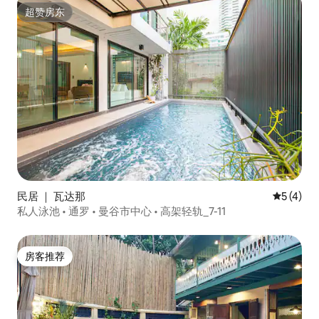
超赞房东
超赞房东
民居 ｜ 瓦达那
平均评分 
5 (4)
私人泳池 • 通罗 • 曼谷市中心 • 高架轻轨_7-11
房客推荐
房客推荐