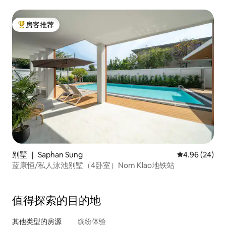
房客推荐
热门「房客推荐」
别墅 ｜ Saphan Sung
平均评分 4.96
4.96 (24)
蓝康恒/私人泳池别墅（4卧室）Nom Klao地铁站
值得探索的目的地
其他类型的房源
缤纷体验