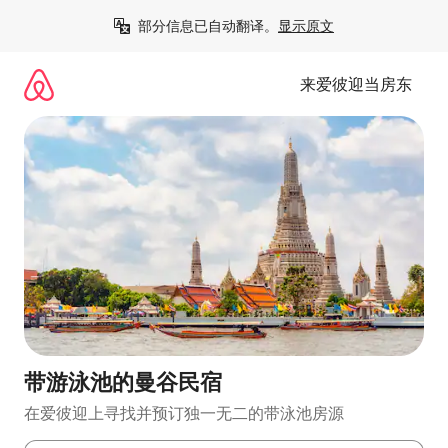
跳
部分信息已自动翻译。
显示原文
至
内
容
来爱彼迎当房东
带游泳池的曼谷民宿
在爱彼迎上寻找并预订独一无二的带泳池房源