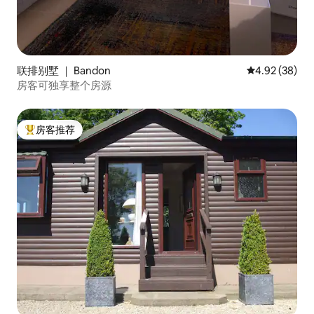
联排别墅 ｜ Bandon
平均评分 4.92
4.92 (38)
房客可独享整个房源
房客推荐
热门「房客推荐」