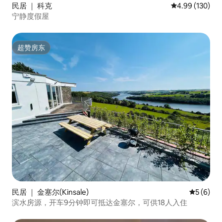
民居 ｜ 科克
平均评分 4.99
4.99 (130)
宁静度假屋
超赞房东
超赞房东
民居 ｜ 金塞尔(Kinsale)
平均评分 
5 (6)
滨水房源，开车9分钟即可抵达金塞尔，可供18人入住