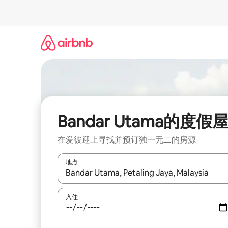
跳
至
内
容
Bandar Utama的度假
在爱彼迎上寻找并预订独一无二的房源
地点
如有搜索结果，请使用上下方向键查看，或通过点
入住