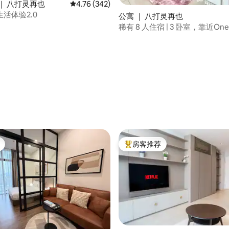
｜ 八打灵再也
平均评分 4.76 分（满分 5 分），共 342 条评价
4.76 (342)
活体验2.0
公寓 ｜ 八打灵再也
稀有 8 人住宿 | 3 卧室，靠近One
Damansara
 5 分），共 20 条评价
房客推荐
热门「房客推荐」