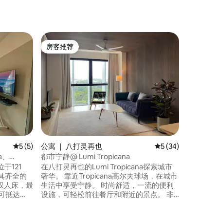
公寓 ｜ 
房客推荐
超赞房
房客推荐
超赞房
豪华套房@T
SS2 1U
欢迎来到
Mate, 
卫房源最
入住，最
宽双人床
智能电视
浴露、可
冰箱。 
理位置优
平均评分 5 分（满分 5 分），共 5 条评价
5 (5)
公寓 ｜ 八打灵再也
平均评分 5 分（满分
5 (34)
和主要高
a、
都市宁静@ Lumi Tropicana
于121
在八打灵再也的Lumi Tropicana探索城市
奢华。 靠近Tropicana高尔夫球场，在城市
双人床，最
生活中享受宁静。 时尚舒适，一流的便利
设施，可轻松前往餐厅和附近的景点。 非
、Atria购物
常适合轻松度假。 10-15分钟车程： - 巴生
。 这里
谷的NKVE、LDP和主要路线 -双威吉萨和