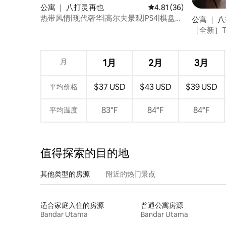
公寓 ｜ 八打灵再也
平均评分 4.81 分（满分
4.81 (36)
热带风情|现代奢华|高尔夫景观|PS4|棋盘游
公寓 ｜ 
戏
［全新］Th
距离）
月
1月
2月
3月
$37 USD
$43 USD
$39 USD
平均价格
83°F
84°F
84°F
平均温度
值得探索的目的地
其他类型的房源
附近的热门景点
适合家庭入住的房源
普通公寓房源
Bandar Utama
Bandar Utama