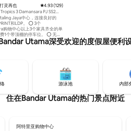
非常适合情侣、家庭、差旅人士
八打灵再也
平均评分 4.93 分（满分 5 分），共 129 条评价
4.93 (129)
冒险者入住。 ★ 无爱彼迎服务费 可★ 免费
Tropics 3 Damansara PJ SS2
停一辆车。 ★ 免费无线网络
etaling Jaya中心，连接良好的
RINT和LDP。 ⭕️ 3个
sara购物中心以上3个家具齐全的单
 免费1个带顶棚的停车位。 ⭕️ 无线
Bandar Utama深受欢迎的度假屋便利
YouTube。 ⭕️ 厨房配备
水壶和餐具。 ⭕️ 2间卫生
水器。 ⭕️ LG洗衣机+烘干机 ⭕️
身房、乒乓球、台球、桑拿房和
咖啡豆、首尔站、NSK杂货店、药
络
游泳池
内部
住在Bandar Utama的热门景点附近
阿特里亚购物中心