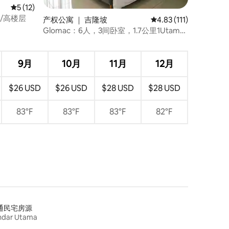
平均评分 5 分（满分 5 分），共 12 条评价
5 (12)
8人/高楼层
产权公寓 ｜ 吉隆坡
平均评分 4.83 分（满分
4.83 (111)
Glomac：6人，3间卧室，1.7公里1Utama
购物中心和宜家
9月
10月
11月
12月
$26 USD
$26 USD
$28 USD
$28 USD
83°F
83°F
83°F
82°F
通民宅房源
ndar Utama