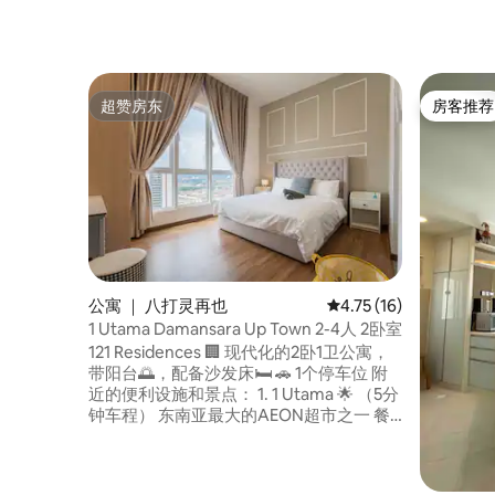
超赞房东
房客推荐
超赞房东
房客推荐
公寓 ｜ 八打灵再也
平均评分 4.75 分（满分
4.75 (16)
1 Utama Damansara Up Town 2-4人 2卧室
121 Residences 🏢 现代化的2卧1卫公寓，
带阳台🌅，配备沙发床🛏️ 🚗 1个停车位 附
近的便利设施和景点： 1. 1 Utama 🌟 （5分
钟车程） 东南亚最大的AEON超市之一 餐
饮 – 鼎泰丰 超市– Village Grocer 2. The
Curve & eCurve 🛍️ （10分钟车程） 附近
有宜家和莲花超市，可购买家居必需品 3.