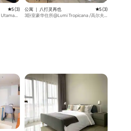
平均评分 5 分（满分 5 分），共 3 条评价
5 (3)
公寓 ｜ 八打灵再也
平均评分 5 分（满
5 (3)
 Utama和
3卧室豪华住所@Lumi Tropicana /高尔夫
球场景观