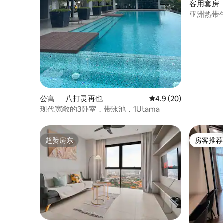
客用套房 
亚洲热带生
公寓 ｜ 八打灵再也
平均评分 4.9 分（满分
4.9 (20)
现代宽敞的3卧室，带泳池，1Utama
超赞房东
房客推荐
超赞房东
房客推荐