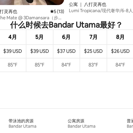
 5 分），共 36 条评价
公寓 ｜ 八打灵再也
Lumi Tropicana/现代奢华/6-
八打灵再也
平均评分 5 分（满分 5 分），共 13 条评价
5 (13)
e Mate @ 3Damansara（步行
什么时候去Bandar Utama最好？
4月
5月
6月
7月
8月
$39 USD
$39 USD
$37 USD
$25 USD
$26 USD
85°F
85°F
84°F
83°F
84°F
带泳池的房源
公寓房源
普
Bandar Utama
Bandar Utama
Ba