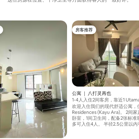
房客推荐
房客推荐
 5 分），共 16 条评价
公寓 ｜ 八打灵再也
1-4人入住2间客房，靠近1 Utam
Starling Mall、Atria
欢迎入住我们的现代舒适公寓，位
Residences (Kayu Ara)。 2间家具齐全的
卧室，1间卫生间，配备2张标准
多可入住4人。 半径2.5公里以内可抵达
Centrepoint Bandara Utama
中心、1 Utama和Starling购物中心