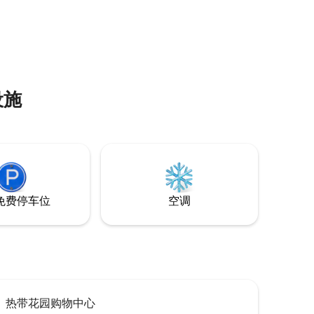
甚至独行
热带花园购物中心 -圣约瑟夫和英国国际学
校、斯里KDU、SEGI大学 -汤姆森医院 - 宜
家和One Utama 在市中心享受便利和舒
适。
设施
免费停车位
空调
热带花园购物中心