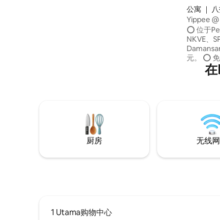
Starling Mall 🏬 （10分钟车程） 用餐选
公寓 ｜ 
择：咖啡馆和美食广场 超市– Jaya Grocer
Yippee @ 
Selangor
⭕️ 位于P
NKVE、SP
Daman
元。 ⭕️
在
网络、迪士尼+、
冰箱、微波炉、
间，配备热
可使用健
游泳池 电梯⭕️直接通往商场。 （星巴克、
汉堡王、
店）
厨房
无线网
1 Utama购物中心