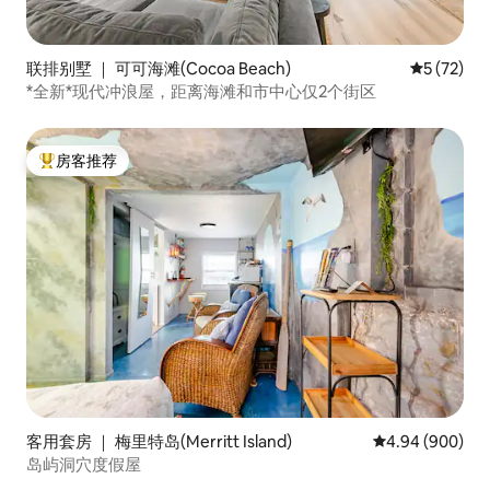
联排别墅 ｜ 可可海滩(Cocoa Beach)
平均评分 5
5 (72)
*全新*现代冲浪屋，距离海滩和市中心仅2个街区
房客推荐
热门「房客推荐」
客用套房 ｜ 梅里特岛(Merritt Island)
平均评分 4.94 
4.94 (900)
岛屿洞穴度假屋