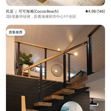
民居 ｜ 可可海滩(Cocoa Beach)
平均评分 4.98
4.98 (146)
2卧室豪华绿洲，距离海滩和市中心1个街区
房客推荐
房客推荐