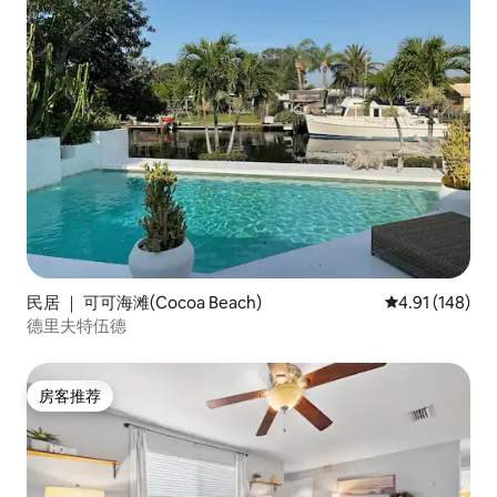
民居 ｜ 可可海滩(Cocoa Beach)
平均评分 4.91
4.91 (148)
德里夫特伍德
房客推荐
房客推荐