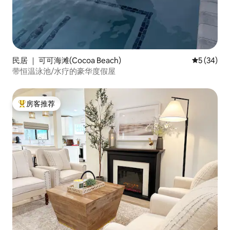
民居 ｜ 可可海滩(Cocoa Beach)
平均评分 5
5 (34)
带恒温泳池/水疗的豪华度假屋
房客推荐
热门「房客推荐」