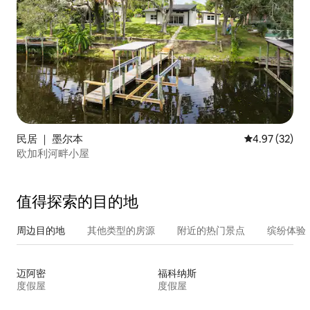
民居 ｜ 墨尔本
平均评分 4.9
4.97 (32)
欧加利河畔小屋
值得探索的目的地
周边目的地
其他类型的房源
附近的热门景点
缤纷体验
迈阿密
福科纳斯
度假屋
度假屋