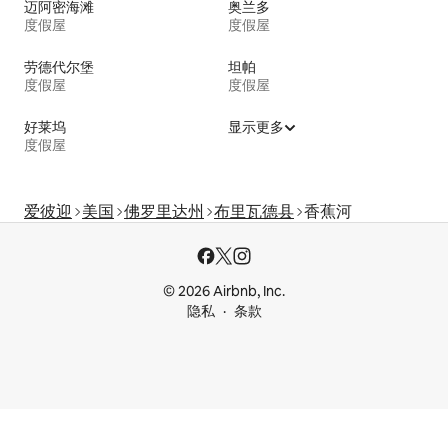
迈阿密海滩
奥兰多
度假屋
度假屋
劳德代尔堡
坦帕
度假屋
度假屋
好莱坞
显示更多
度假屋
爱彼迎
美国
佛罗里达州
布里瓦德县
香蕉河
© 2026 Airbnb, Inc.
隐私
条款