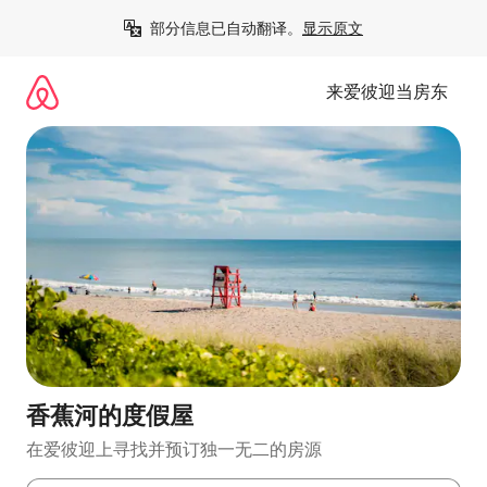
跳
部分信息已自动翻译。
显示原文
至
内
容
来爱彼迎当房东
香蕉河的度假屋
在爱彼迎上寻找并预订独一无二的房源