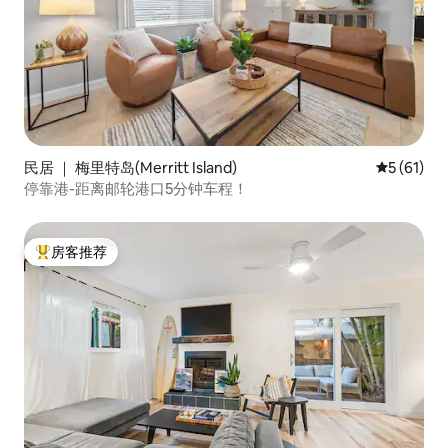
民居 ｜ 梅里特岛(Merritt Island)
平均评分 5
5 (61)
停靠港-距离邮轮港口5分钟车程！
房客推荐
热门「房客推荐」