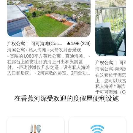
产权公寓 ｜ 可可海滩(Cocoa
平均评分 4.96 分（满分 5 分），共
4.96 (223)
Beach)
海滨公寓 • 私人海滩 • 火箭发射台景观
- 宽敞的1,080平方英尺公寓，直通海滩。 -
在露台上欣赏壮丽的海上日出和火箭发
产权公寓 ｜ 可可海滩
射。 -距离沙滩仅几步之遥，设有私人海滩
Beach)
海滨公寓-海滩景
入口和后院。 - 2间宽敞的卧室、2间全功
在这套位于海滨的
能卫生间，非常适合家庭或情侣入住。 -步
上，您可以欣赏全景海景。 
行即可抵达可可海滩（Cocoa Beach）最
私人海滩 * 海滨阳
好的咖啡馆、酒吧和冲浪商店（1.5英里）
于可可海滩（Coco
- 厨房设施齐全，提供长期住宿的洗衣机/
在香蕉河深受欢迎的度假屋便利设施
置便利 * 卧室配备
烘干机。 -沙滩椅、遮阳伞、毛巾、玩具，
全，配备不锈钢家电
一应俱全。 - 2个免费停车位。 - 安全、安
能电视 * 免费无线网
静的地理位置，是放松的理想场所。
全功能卫生间 * 房
全尺寸折叠沙发 *
漱用品、咖啡和茶