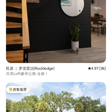
民居 ｜ 罗克雷治(Rockledge)
平均评分 4.97
4.97 (36)
共享Loft豪华公寓-全新！
房客推荐
热门「房客推荐」