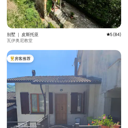
别墅 ｜ 皮斯托亚
平均评分 5
5 (84)
瓦伊奥尼教堂
房客推荐
热门「房客推荐」