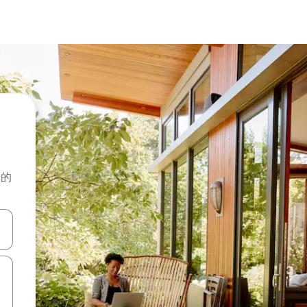
般的
击或滑动手势浏览。