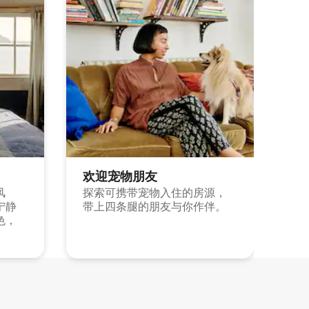
欢迎宠物朋友
风
探索可携带宠物入住的房源，
宁静
带上四条腿的朋友与你作伴。
色，