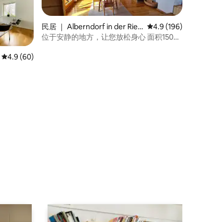
民居 ｜ Alberndorf in der Ried
平均评分 4.9 分（满分 
4.9 (196)
mark
位于安静的地方，让您放松身心 面积150平
方米，私人 房间
平均评分 4.9 分（满分 5 分），共 60 条评价
4.9 (60)