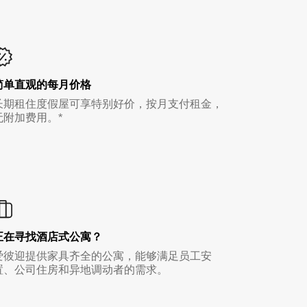
简单直观的每月价格
长期租住度假屋可享特别好价，按月支付租金，
无附加费用。*
正在寻找酒店式公寓？
爱彼迎提供家具齐全的公寓，能够满足员工安
置、公司住房和异地调动者的需求。