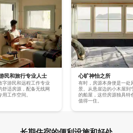
游民和旅行专业人士
心旷神怡之所
数字游民和远程工作专业
有时，房源本身便是一处
的舒适房源，配备无线网
景。从悬崖边的小木屋到
专用工作空间。
的船屋，这些房源独具特
值得一住。
长期住宿的便利设施和好处