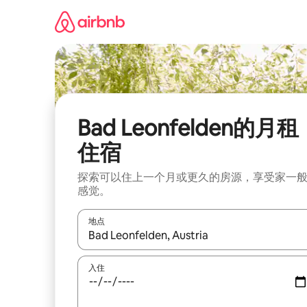
跳
至
内
容
Bad Leonfelden的月租
住宿
探索可以住上一个月或更久的房源，享受家一
感觉。
地点
如有搜索结果，请使用上下方向键查看，或通过点
入住