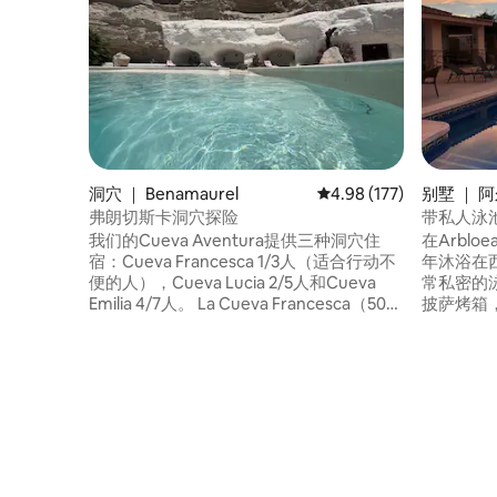
洞穴 ｜ Benamaurel
平均评分 4.98 分（满分 
4.98 (177)
别墅 ｜ 阿
a）
弗朗切斯卡洞穴探险
带私人泳
我们的Cueva Aventura提供三种洞穴住
在Arbl
宿：Cueva Francesca 1/3人（适合行动不
年沐浴在
便的人），Cueva Lucia 2/5人和Cueva
常私密的
Emilia 4/7人。 La Cueva Francesca（50平
披萨烤箱
方米）包括一个独立且配备家具的露台、
脉提供了
一间起居室（配备厨房、下沉式沙发、桌
步行或参
椅、电视）、一间大卧室（1张180厘米的
钟车程即
床和1张90厘米的床或3张90厘米的床，第3
场，这里
张单人床需额外收费）、步入式淋浴间、
好时光的
水槽、卫生间。 我们的盐水泳池（无过
无线网络
敏、无异味，但我们感谢您不使用防晒
霜，以保持水的稳定性和维护）与小洞穴
相连，您可以在此休息，烧烤和地掷球场