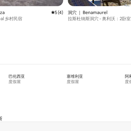
za
平均评分 5 分（满分 5 分），共 4 条评价
5 (4)
洞穴 ｜ Benamaurel
Real 乡村民宿
拉斯杜纳斯洞穴 - 奥利沃：2卧
5 分），共 22 条评价
巴伦西亚
塞维利亚
阿
度假屋
度假屋
度
斯