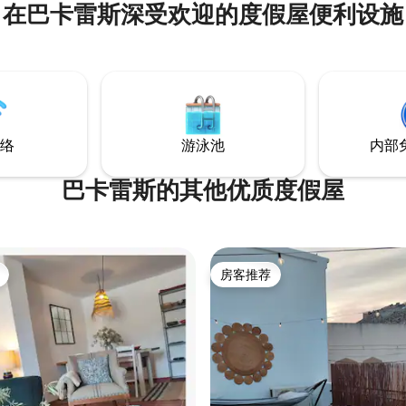
在巴卡雷斯深受欢迎的度假屋便利设施
恩卡连特（Fuencaliente）的
池，探索其历史遗产，并参观欧
的古人类学遗址之一。 此外，您
到徒步和自行车道以及格拉纳达
园。
络
游泳池
内部
巴卡雷斯的其他优质度假屋
房客推荐
房客推荐