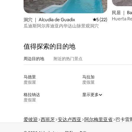
民居 ｜ Ba
Huerta 
洞穴 ｜ Alcudia de Guadix
平均评分 5 分（满分 
5 (22)
瓜迪斯阿尔库迪亚内华达山脉景观洞穴
值得探索的目的地
周边目的地
附近的热门景点
马德里
马拉加
度假屋
度假屋
格拉纳达
显示更多
度假屋
爱彼迎
西班牙
安达卢西亚
阿尔梅里亚省
巴卡雷