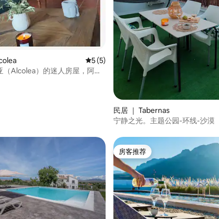
 5 分），共 6 条评价
olea
平均评分 5 分（满分 5 分），共 5 条评价
5 (5)
（Alcolea）的迷人房屋，阿尔
梅里亚（Alpujarra
nse）
民居 ｜ Tabernas
宁静之光。主题公园-环线-沙漠
房客推荐
房客推荐