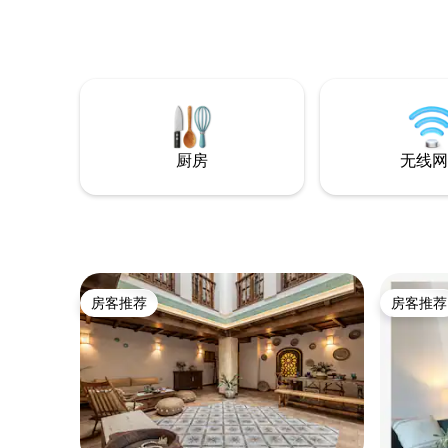
是共用的。 房价包含床上用品（在您抵达
时完成）、毛巾、泳池毛巾、退房时的清
洁和电费。 洞穴的生物气候特征使其自然
地进行空调。 最近的机场：格拉纳达，需
要交通工具。 非常恶劣的天气： Netflix 😉
我们还提供一些额外的东西，以便您不会
措手不及：洗碗液、海绵、洗碗巾、淡
水、咖啡（咖啡包、咖啡和过滤器）、
厨房
无线网
茶、糖、基本调味品（油、醋、盐、胡
椒）……和小糖果✨✨✨
房客推荐
房客推荐
房客推荐
房客推荐