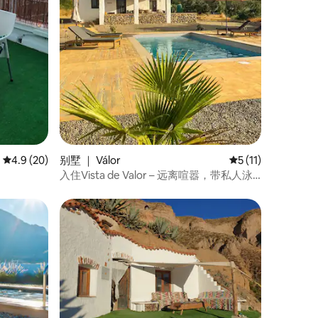
平均评分 4.9 分（满分 5 分），共 20 条评价
4.9 (20)
别墅 ｜ Válor
平均评分 5 分（满分
5 (11)
入住Vista de Valor – 远离喧嚣，带私人泳
池