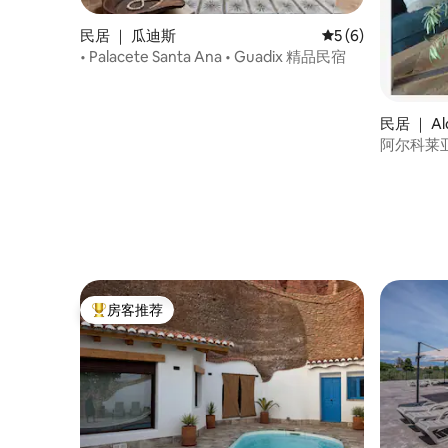
民居 ｜ 瓜迪斯
平均评分 5 分（满分
5 (6)
• Palacete Santa Ana • Guadix 精品民宿
民居 ｜ Alc
阿尔科莱亚
普哈拉·阿尔
Almerie
房客推荐
热门「房客推荐」