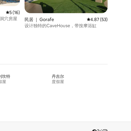
平均评分 5 分（满分 5 分），共 16 条评价
5 (16)
室洞穴房屋
民居 ｜ Gorafe
平均评分 4.87 分（满分
4.87 (53)
设计独特的CaveHouse，带按摩浴缸
利坎特
丹吉尔
假屋
度假屋