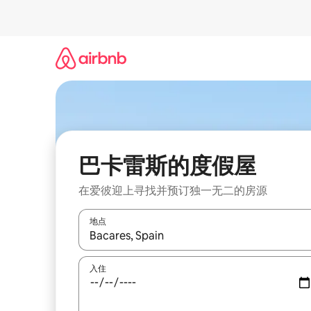
跳
至
内
容
巴卡雷斯的度假屋
在爱彼迎上寻找并预订独一无二的房源
地点
如有搜索结果，请使用上下方向键查看，或通过点
入住