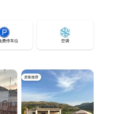
天然泉水泳
洲最重要
还可以找
地质公
免费停车位
空调
房客推荐
房客推荐