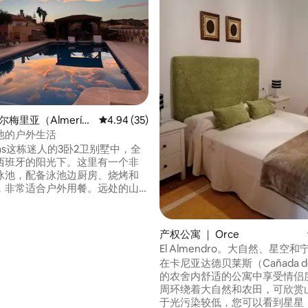
5 分），共 177 条评价
尔梅里亚（Almerí
平均评分 4.94 分（满分 5 分），共 35 条评价
4.94 (35)
池的户外生活
oeas这栋迷人的3卧2卫别墅中，全
西班牙的阳光下。这里有一个非
泳池，配备泳池边厨房、烧烤和
，非常适合户外用餐。远处的山
完美的风景。您可以骑自行车、
观当地商店、餐厅和酒吧。30分
可抵达美丽的海滩和高尔夫球
产权公寓 ｜ Orce
是与亲朋好友或工作同事共度美
El Almendro。大自然、星空和
理想场所，因为我们提供出色的
在卡尼亚达德贝莱斯（Cañada de 
的农舍内舒适的公寓中享受情侣
周环绕着大自然和农田，可欣赏山
于光污染较低，您可以看到星星