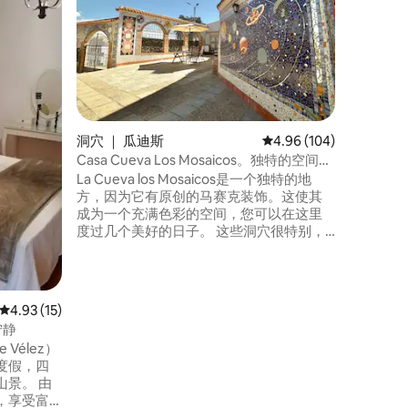
房子非常
很特别。 位于拉斯内格拉斯，距离城镇和
海滩仅1
位于一个
欣赏到美
面向自然公园
室，3间
育器材，
洞穴 ｜ 瓜迪斯
平均评分 4.96 分（满分 
4.96 (104)
Casa Cueva Los Mosaicos。独特的空间。
放松。
La Cueva los Mosaicos是一个独特的地
方，因为它有原创的马赛克装饰。这使其
成为一个充满色彩的空间，您可以在这里
度过几个美好的日子。 这些洞穴很特别，
因为它们为我们提供了自然的好处，如温
度、隔音和宁静；一切都非常适合好好休
息。 能够体验人们在像洞穴这样独特的地
方生活是一种奢侈。 亲自前来体验吧！！
平均评分 4.93 分（满分 5 分），共 15 条评价
4.93 (15)
宁静
Vélez）
度假，四
景。 由
，享受富