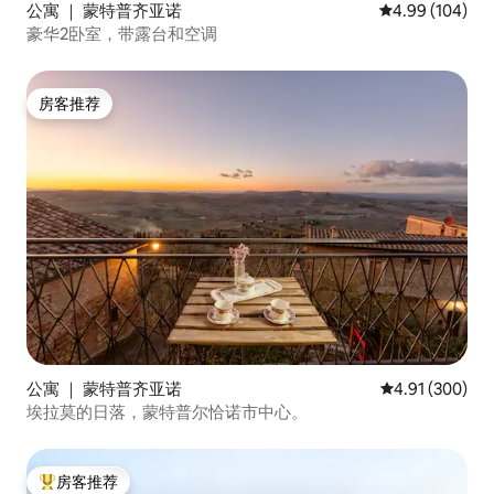
公寓 ｜ 蒙特普齐亚诺
平均评分 4.99
4.99 (104)
豪华2卧室，带露台和空调
房客推荐
房客推荐
公寓 ｜ 蒙特普齐亚诺
平均评分 4.91
4.91 (300)
埃拉莫的日落，蒙特普尔恰诺市中心。
房客推荐
热门「房客推荐」