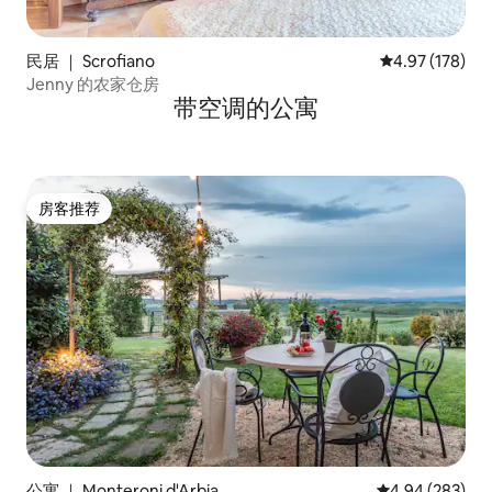
民居 ｜ Scrofiano
平均评分 4.97
4.97 (178)
Jenny 的农家仓房
带空调的公寓
房客推荐
房客推荐
公寓 ｜ Monteroni d'Arbia
平均评分 4.94
4.94 (283)