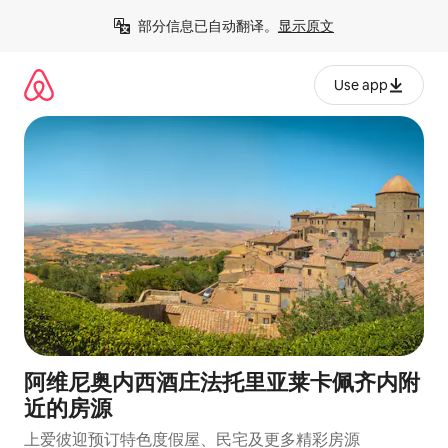
跳
部分信息已自动翻译。
显示原文
至
内
容
Use app
阿维尼奥内西酒庄法托里亚莱卡佩齐内附
近的房源
上爱彼迎预订特色度假屋、民宅及更多精彩房源