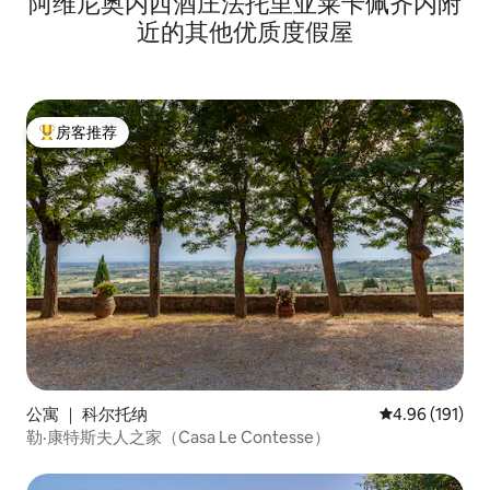
阿维尼奥内西酒庄法托里亚莱卡佩齐内附
近的其他优质度假屋
房客推荐
热门「房客推荐」
公寓 ｜ 科尔托纳
平均评分 4.96
4.96 (191)
勒·康特斯夫人之家（Casa Le Contesse）