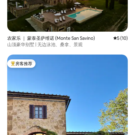
农家乐 ｜ 蒙泰圣萨维诺 (Monte San Savino)
平均评分 5
5 (10)
山顶豪华别墅 | 无边泳池、桑拿、景观
房客推荐
热门「房客推荐」