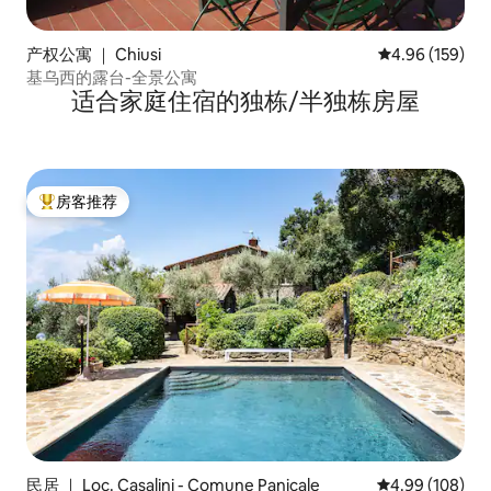
产权公寓 ｜ Chiusi
平均评分 4.96
4.96 (159)
基乌西的露台-全景公寓
适合家庭住宿的独栋/半独栋房屋
房客推荐
热门「房客推荐」
民居 ｜ Loc. Casalini - Comune Panicale
平均评分 4.99
4.99 (108)