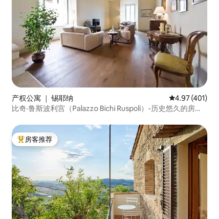
产权公寓 ｜ 锡耶纳
平均评分 4.97
4.97 (401)
比奇·鲁斯波利宫（Palazzo Bichi Ruspoli）-历史悠久的房源
自中心地带
房客推荐
热门「房客推荐」