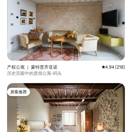
产权公寓 ｜ 蒙特普齐亚诺
平均评分 4.94
4.94 (218)
历史宫殿中的度假公寓-码头
房客推荐
房客推荐