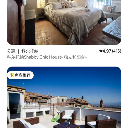
公寓 ｜ 科尔托纳
平均评分 4.97
4.97 (415)
科尔托纳Shabby Chic House-独立和阳台-
房客推荐
热门「房客推荐」