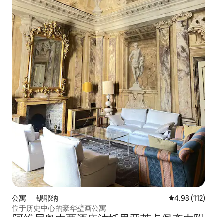
公寓 ｜ 锡耶纳
平均评分 4.98
4.98 (112)
位于历史中心的豪华壁画公寓