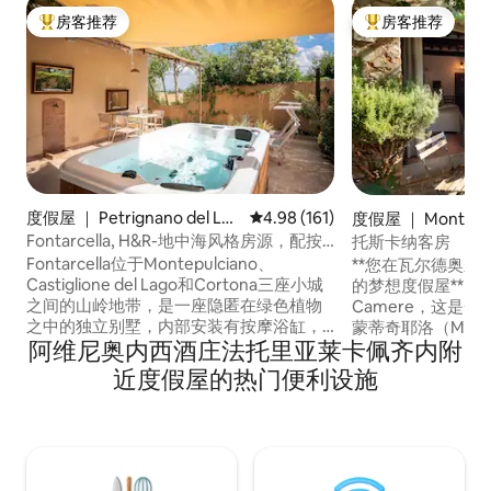
房客推荐
房客推荐
热门「房客推荐」
热门「房客推荐」
度假屋 ｜ Petrignano del Lag
平均评分 4.98 分（满分 5 分），共
4.98 (161)
度假屋 ｜ Monticchi
o
Fontarcella, H&R-地中海风格房源，配按
托斯卡纳客房
摩浴缸
Fontarcella位于Montepulciano、
**您在瓦尔德奥尔西亚
Castiglione del Lago和Cortona三座小城
的梦想度假屋** 欢迎来到In Toscana
之间的山岭地带，是一座隐匿在绿色植物
Camere，这是
之中的独立别墅，内部安装有按摩浴缸，
蒙蒂奇耶洛（Monti
阿维尼奥内西酒庄法托里亚莱卡佩齐内附
并设有私人停车场； 您将会发现一个永恒
这是一个充满魅力
的地方，与您共享珍贵的时刻。 别墅的内
庄。这栋房子周围
近度假屋的热门便利设施
部装饰采用了地中海风格，配备有空调和
现代舒适，在传统
免费的无线网络。 花园完全被围栏围住，
完美的平衡。 每天早晨醒来，欣赏壮丽的
提供各种舒适设施。 距离高速公路仅几分
奥尔恰谷（Val d'O
钟车程，Fontarcella是旅行者的理想之
选。