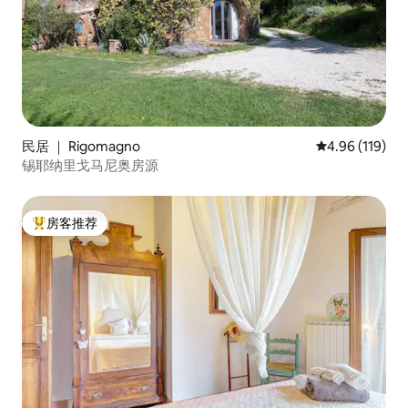
民居 ｜ Rigomagno
平均评分 4.96
4.96 (119)
锡耶纳里戈马尼奥房源
房客推荐
热门「房客推荐」