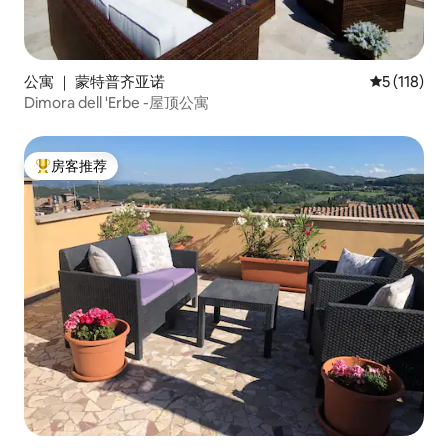
公寓 ｜ 蒙特普齐亚诺
平均评分 5 
5 (118)
Dimora dell 'Erbe -屋顶公寓
房客推荐
热门「房客推荐」