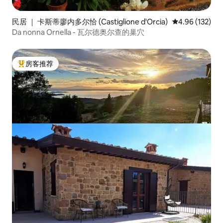
民居 ｜ 卡斯蒂廖内多尔恰 (Castiglione d'Orcia)
平均评分 4.96
4.96 (132)
Da nonna Ornella - 瓦尔德奥尔查的巢穴
房客推荐
热门「房客推荐」