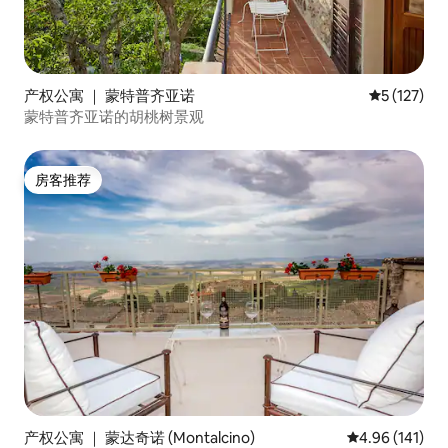
产权公寓 ｜ 蒙特普齐亚诺
平均评分 5 
5 (127)
蒙特普齐亚诺的胡桃树景观
房客推荐
房客推荐
产权公寓 ｜ 蒙达奇诺 (Montalcino)
平均评分 4.96
4.96 (141)