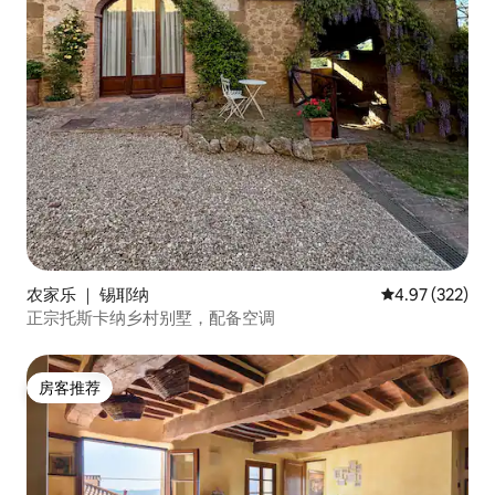
农家乐 ｜ 锡耶纳
平均评分 4.97
4.97 (322)
正宗托斯卡纳乡村别墅，配备空调
房客推荐
房客推荐