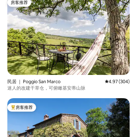
房客推荐
房客推荐
民居 ｜ Poggio San Marco
平均评分 4.97
4.97 (304)
迷人的改建干草仓，可俯瞰基安蒂山脉
房客推荐
热门「房客推荐」