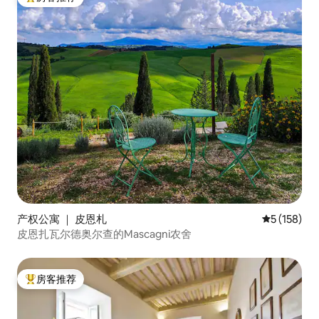
热门「房客推荐」
产权公寓 ｜ 皮恩札
平均评分 5 
5 (158)
皮恩扎瓦尔德奥尔查的Mascagni农舍
房客推荐
热门「房客推荐」