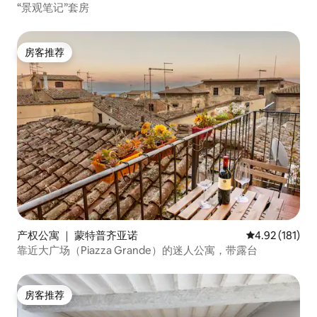
“景观笔记”套房
房客推荐
房客推荐
产权公寓 ｜ 蒙特普齐亚诺
平均评分 4.92
4.92 (181)
靠近大广场（Piazza Grande）的迷人公寓，带露台
房客推荐
房客推荐