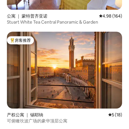
公寓 ｜ 蒙特普齐亚诺
平均评分 4.98
4.98 (164)
Stuart White Tea Central Panoramic & Garden
房客推荐
热门「房客推荐」
产权公寓 ｜ 锡耶纳
平均评分 5
5 (18)
可俯瞰坎波广场的豪华顶层公寓