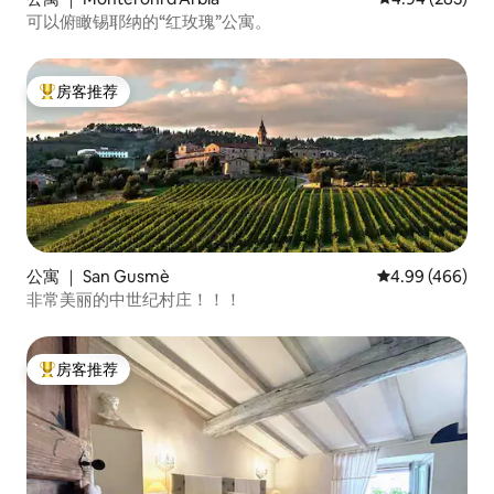
可以俯瞰锡耶纳的“红玫瑰”公寓。
房客推荐
热门「房客推荐」
公寓 ｜ San Gusmè
平均评分 4.99
4.99 (466)
非常美丽的中世纪村庄！！！
房客推荐
热门「房客推荐」