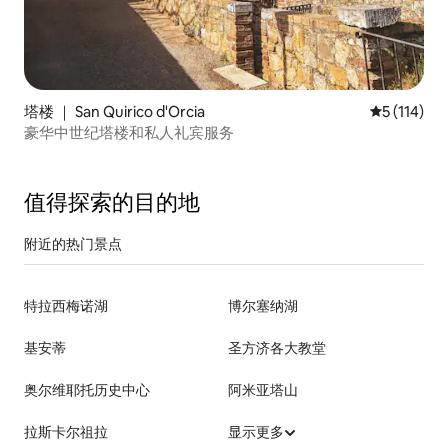
塔楼 ｜ San Quirico d'Orcia
平均评分 5 
5 (114)
豪华中世纪塔楼和私人礼宾服务
值得探索的目的地
附近的热门景点
特拉西梅诺湖
博尔塞纳湖
基安蒂
圣方济各大教堂
奥尔维耶托历史中心
阿米亚塔山
拉斯卡尔祖拉
显示更多