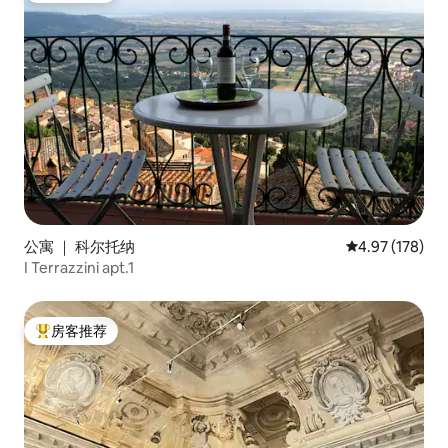
公寓 ｜ 科尔托纳
平均评分 4.97
4.97 (178)
I Terrazzini apt.1
房客推荐
热门「房客推荐」