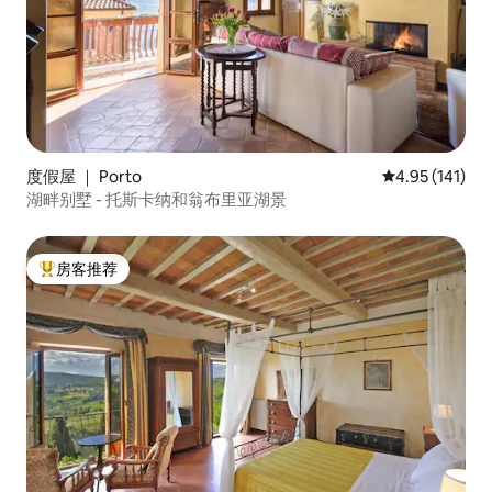
度假屋 ｜ Porto
平均评分 4.95
4.95 (141)
湖畔别墅 - 托斯卡纳和翁布里亚湖景
房客推荐
热门「房客推荐」