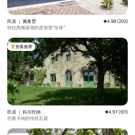
民居 ｜ 佩鲁贾
平均评分 4.98
4.98 (202)
特拉西梅诺湖的度假屋“珍珠”
房客推荐
热门「房客推荐」
民居 ｜ 科尔托纳
平均评分 4.97
4.97 (101)
托斯卡纳的传统石屋