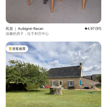
民居 ｜ Aubigné-Racan
平均评分 4.9
4.97 (91)
温馨的房子，位于村庄中心
房客推荐
热门「房客推荐」