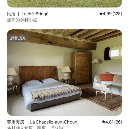
民居 ｜ Luché-Pringé
平均评分 4.99
4.99 (128)
漂亮的乡村小屋
超赞房东
超赞房东
客用套房 ｜ La Chapelle-aux-Choux
平均评分 4.8
4.81 (26)
乡村独立套房，距离……5分钟