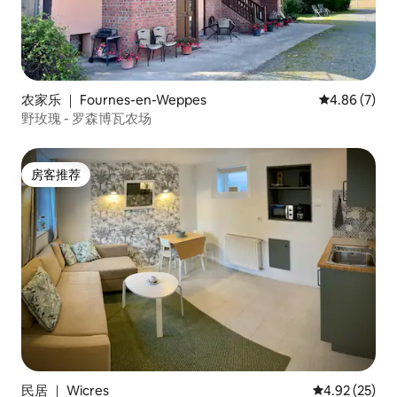
农家乐 ｜ Fournes-en-Weppes
平均评分 4.8
4.86 (7)
野玫瑰 - 罗森博瓦农场
房客推荐
房客推荐
民居 ｜ Wicres
平均评分 4.9
4.92 (25)