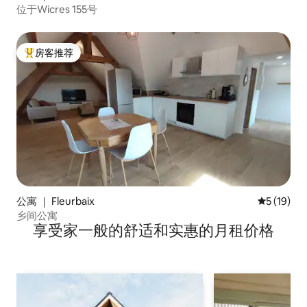
位于Wicres 155号
房客推荐
热门「房客推荐」
公寓 ｜ Fleurbaix
平均评分 5
5 (19)
乡间公寓
享受家一般的舒适和实惠的月租价格