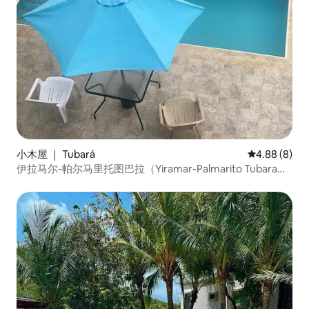
小木屋 ｜ Tubará
平均评分 4.8
4.88 (8)
伊拉马尔-帕尔马里托图巴拉（Yiramar-Palmarito Tubara）
小屋