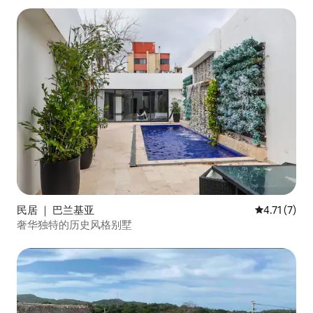
民居 ｜ 巴兰基亚
平均评分 4.
4.71 (7)
奢华独特的历史风格别墅