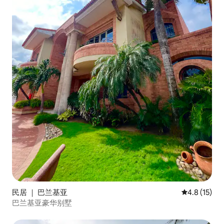
民居 ｜ 巴兰基亚
平均评分 4.
4.8 (15)
巴兰基亚豪华别墅