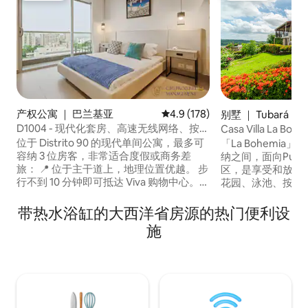
产权公寓 ｜ 巴兰基亚
平均评分 4.9 分（满分 5 分），共
4.9 (178)
别墅 ｜ Tubará
D1004 - 现代化套房、高速无线网络、按摩
Casa Villa La 
浴缸、健身房
位于 Distrito 90 的现代单间公寓，最多可
「La Bohemi
容纳 3 位房客，非常适合度假或商务差
纳之间，面向Puert
旅： 📍 位于主干道上，地理位置优越。 步
区，是享受和放松
行不到 10 分钟即可抵达 Viva 购物中心。
花园、泳池、按摩
📍 大楼内有 Juan Valdez 咖啡厅和自动取
安保设施，为您带
款机。 ⚡ 配备空调和高速无线网络，适合
验。沉浸在这片被
带热水浴缸的大西洋省房源的热门便利设
远程工作和视频通话。 🏢 高端便利设施：
堂的宁静中。 享受徒步旅行，参
施
共享办公空间、健身房、按摩浴缸和游戏
观"Santuario del 
室。 🚗 停车位和全天候安保。 🔑 自助入
Pintada"、Puert
住，房东随时为您服务。