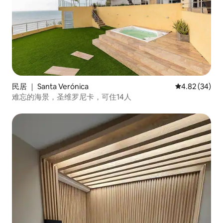
民居 ｜ Santa Verónica
平均评分 4.82
4.82 (34)
难忘的海景，圣维罗尼卡，可住14人