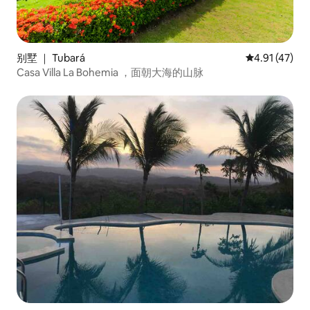
别墅 ｜ Tubará
平均评分 4.9
4.91 (47)
Casa Villa La Bohemia ，面朝大海的山脉