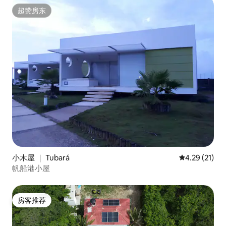
超赞房东
超赞房东
小木屋 ｜ Tubará
平均评分 4.2
4.29 (21)
帆船港小屋
房客推荐
房客推荐