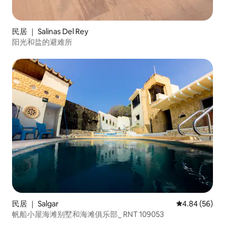
民居 ｜ Salinas Del Rey
阳光和盐的避难所
民居 ｜ Salgar
平均评分 4.84
4.84 (56)
帆船小屋海滩别墅和海滩俱乐部_ RNT 109053