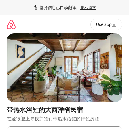
跳
部分信息已自动翻译。
显示原文
至
内
容
Use app
带热水浴缸的大西洋省民宿
在爱彼迎上寻找并预订带热水浴缸的特色房源