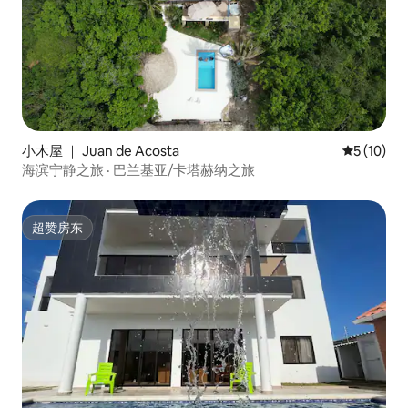
小木屋 ｜ Juan de Acosta
平均评分 5
5 (10)
海滨宁静之旅 · 巴兰基亚/卡塔赫纳之旅
超赞房东
超赞房东