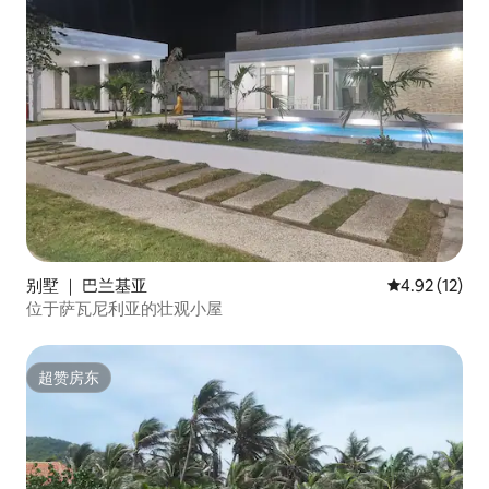
别墅 ｜ 巴兰基亚
平均评分 4.9
4.92 (12)
位于萨瓦尼利亚的壮观小屋
超赞房东
超赞房东