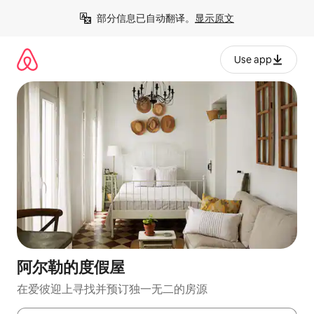
跳
部分信息已自动翻译。
显示原文
至
内
容
Use app
阿尔勒的度假屋
在爱彼迎上寻找并预订独一无二的房源