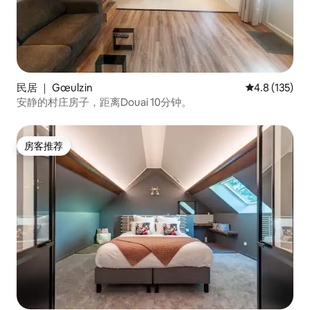
民居 ｜ Gœulzin
平均评分 4.8
4.8 (135)
安静的村庄房子，距离Douai 10分钟。
房客推荐
房客推荐