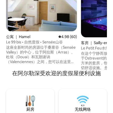
公寓 ｜ Hamel
平均评分 4.98 分（满分 5 分），
4.98 (60)
Le 99 bis • 自然度假 • Sensée山谷
客房 ｜ Sailly-en-O
这座全新时尚的房源位于桑塞谷（Sensée
Le Petit Feu
Valley）的中心，位于阿拉斯（Arras）、
缸、桑拿房等
在这个宁静而放松
杜埃（Douai）和瓦朗谢讷
于Ostrevent
（Valenciennes）之间，您可以在这里放
方米的套房，包括
松身心。 坐落在村庄石十字架（始于1609
切舒适设施。 您将
年）脚下，距离绰号「仙女厨房」的神秘
在阿尔勒深受欢迎的度假屋便利设施
缸、一个红外桑拿
巨石阵仅几步之遥，我们欢迎您来到一个
个厨房、一张特大号
热门的村庄，安静且被大自然所环绕。 配
台带任天堂Swit
备许多徒步道，靠近勒瓦德采矿历史中心
间。 无线网络、netf
或第一次世界大战纪念热点
游戏……将出现，
拿浴室
厨房
无线网络