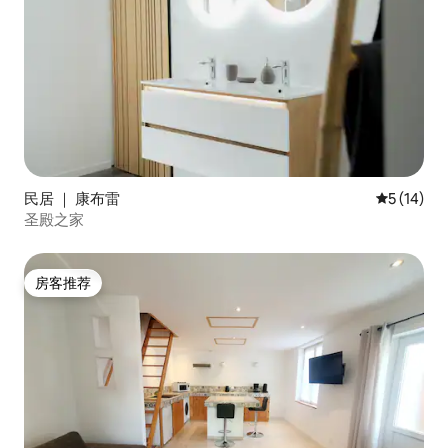
民居 ｜ 康布雷
平均评分 5
5 (14)
圣殿之家
房客推荐
房客推荐