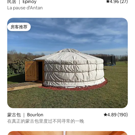
民居 ｜ Épinoy
平均评分 4.96
4.96 (27)
La pause d'Antan
房客推荐
房客推荐
蒙古包 ｜ Bourlon
平均评分 4.89
4.89 (190)
在真正的蒙古包里度过不同寻常的一晚