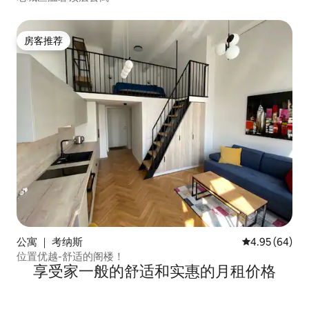
房客推荐
房客推荐
公寓 ｜ 考纳斯
平均评分 4.95
4.95 (64)
位置优越-舒适的阁楼！
享受家一般的舒适和实惠的月租价格