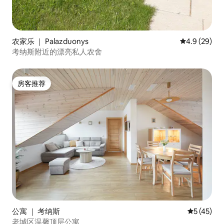
农家乐 ｜ Palazduonys
平均评分 4.9
4.9 (29)
考纳斯附近的漂亮私人农舍
房客推荐
房客推荐
公寓 ｜ 考纳斯
平均评分 5
5 (45)
老城区温馨顶层公寓