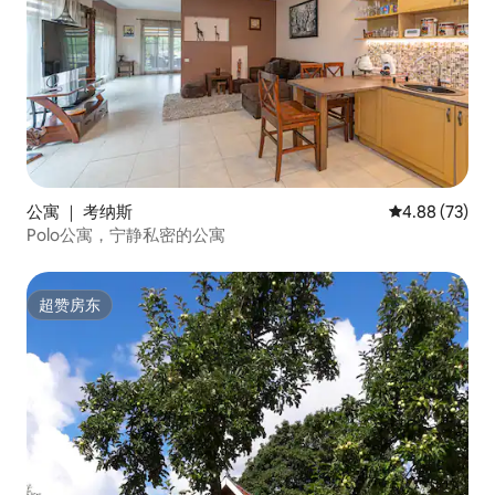
公寓 ｜ 考纳斯
平均评分 4.88
4.88 (73)
Polo公寓，宁静私密的公寓
超赞房东
超赞房东