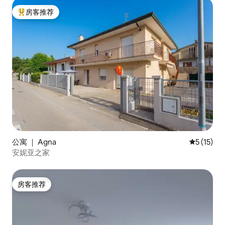
房客推荐
热门「房客推荐」
公寓 ｜ Agna
平均评分 5
5 (15)
安妮亚之家
房客推荐
房客推荐