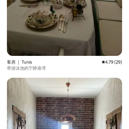
客房 ｜ Tunis
平均评分 4.7
4.79 (29)
带游泳池的宁静港湾