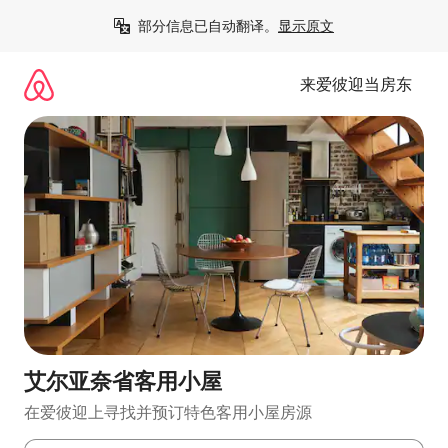
跳
部分信息已自动翻译。
显示原文
至
内
容
来爱彼迎当房东
艾尔亚奈省客用小屋
在爱彼迎上寻找并预订特色客用小屋房源