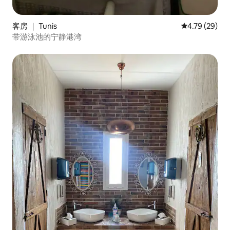
客房 ｜ Tunis
平均评分 4.7
4.79 (29)
带游泳池的宁静港湾