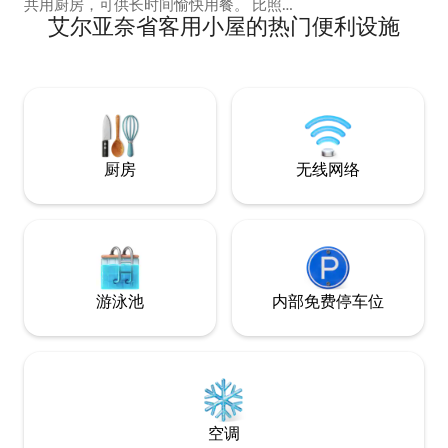
共用厨房，可供长时间愉快用餐。 比照片
艾尔亚奈省客用小屋的热门便利设施
更令人惊叹，这是您的私人庇护所，距离
Geant仅20分钟路程。 来断开连接、充
电，爱上Casa Biba的美丽🩷🌴☀️ ***请注
意，这是一家拥有多间客房的客栈；其他
房客可能会同时入住***
厨房
无线网络
游泳池
内部免费停车位
空调