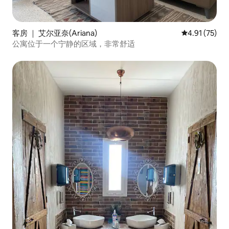
客房 ｜ 艾尔亚奈(Ariana)
平均评分 4.9
4.91 (75)
公寓位于一个宁静的区域，非常舒适