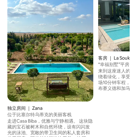
客房 ｜ La Soukra
“幸福别墅”平房，
来到这座迷人的平
绕着绿化，享受城
场10分钟车程，
布赛义德和加马尔
迦太基考古遗址10
Berges du L
中心15分钟车程。
独立房间 ｜ Zana
务，向他们介绍突
位于比塞尔特乌蒂克的美丽客栈
务需提前24小时与
走进Casa Biba，优雅与宁静相遇。 这块隐
藏的宝石被树木和自然环绕，设有闪闪发
光的泳池、宽敞的带卫生间的私人套房和