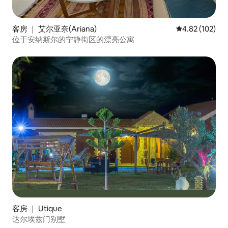
客房 ｜ 艾尔亚奈(Ariana)
平均评分 4.82
4.82 (102)
位于安纳斯尔的宁静街区的漂亮公寓
客房 ｜ Utique
达尔埃兹门别墅