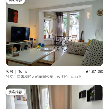
房客推荐
房客推荐
客房 ｜ Tunis
平均评分 4.87
4.87 (38)
独立、温馨和迷人的单间公寓，位于Menzah 9
房客推荐
房客推荐