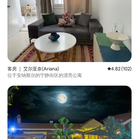
客房 ｜ 艾尔亚奈(Ariana)
平均评分 4.82
4.82 (102)
位于安纳斯尔的宁静街区的漂亮公寓