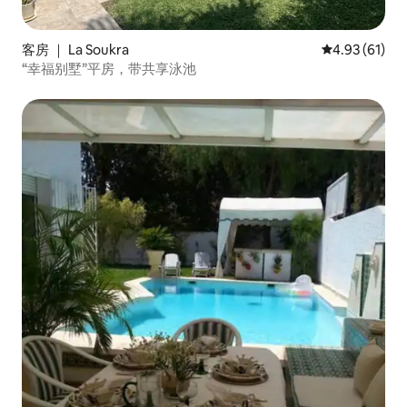
客房 ｜ La Soukra
平均评分 4.9
4.93 (61)
“幸福别墅”平房，带共享泳池