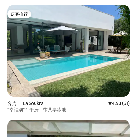
房客推荐
房客推荐
客房 ｜ La Soukra
平均评分 4.9
4.93 (61)
“幸福别墅”平房，带共享泳池