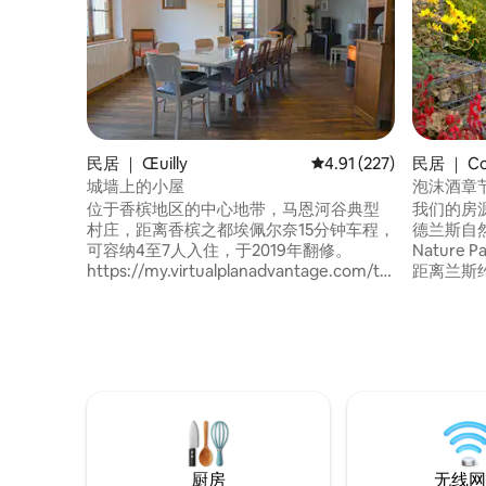
民居 ｜ Œuilly
平均评分 4.91 分（满分 
4.91 (227)
民居 ｜ Co
城墙上的小屋
泡沫酒章
位于香槟地区的中心地带，马恩河谷典型
我们的房
村庄，距离香槟之都埃佩尔奈15分钟车程，
德兰斯自然公
可容纳4至7人入住，于2019年翻修。
Nature
https://my.virtualplanadvantage.com/tour/gite-
距离兰斯约1
du-rempart。 您也可以预订距离此房源50
标有3 épi
米的Aigrette度假屋：
口，最多
https://fr.airbnb.ca/rooms/1150533624286955883?
乡村小屋
_set_bev_on_new_domain=1717335962_YzU1ZDA1ZjJ
求，可提
索该地区
厨房
无线网