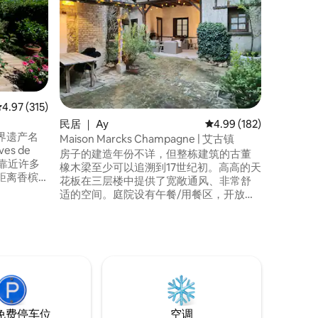
非凡氛围 - 香
Cormo
地带，是一
谷的宁静
健康和冒
自然风光。 这里非常适合家庭、
友，他们
并欣赏不
平均评分 4.97 分（满分 5 分），共 315 条评价
4.97 (315)
民居 ｜ Ay
平均评分 4.99 分（满分 
4.99 (182)
界遗产名
Maison Marcks Champagne | 艾古镇
ves de
房子的建造年份不详，但整栋建筑的古董
将靠近许多
橡木梁至少可以追溯到17世纪初。高高的天
距离香槟
花板在三层楼中提供了宽敞通风、非常舒
Reims）
适的空间。庭院设有午餐/用餐区，开放式
。您将享受
壁炉旁边还有一个带顶棚的休息区，您可
月1日至9
以独享这个宁静而神奇的空间。Maison
zx
。非常适
Marcks是一处舒适而独特的住宅，是您探
索香槟及其众多传奇葡萄园的住宿之选。
免费停车位
空调