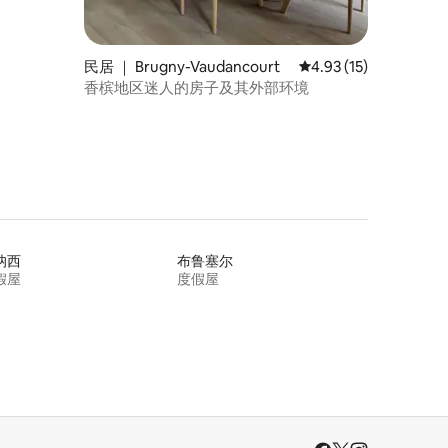
民居 ｜ Brugny-Vaudancourt
平均评分 4.93 分（满分
4.93 (15)
香槟地区迷人的房子及其外部环境
讷西
布鲁塞尔
假屋
度假屋