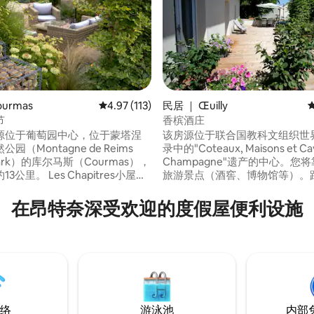
5 分），共 227 条评价
urmas
平均评分 4.97 分（满分 5 分），共 113 条评价
4.97 (113)
民居 ｜ Œuilly
节
香槟酒庄
源位于葡萄园中心，位于蒙塔涅
该房源位于联合国教科文组织世
园（Montagne de Reims
录中的"Coteaux, Maisons et Ca
 Park）的库尔马斯（Courmas），
Champagne"遗产的中心。您
3公里。 Les Chapitres小屋，
旅游景点（酒窖、博物馆等）。
s Gîtes de France，有独立入
之都埃佩尔奈10分钟，距离兰斯（
可住4人。 提供床上用品和毛巾。
30分钟，距离巴黎1小时15分钟
在昂特奈深受欢迎的度假屋便利设施
附近设有停车位。 如房客提出要
房子的舒适、露台和景观花园。5
jZWIy&source_impression_id=p3_1717335963_P3nTkzrSAybKxa
供电动自行车租赁服务，以便探
月30日可在露台上使用按摩浴缸
。
合情侣或有小孩的家庭。
络
游泳池
内部