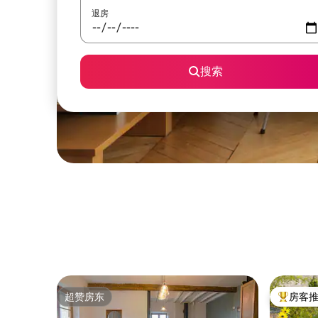
退房
搜索
超赞房东
房客
超赞房东
热门「房