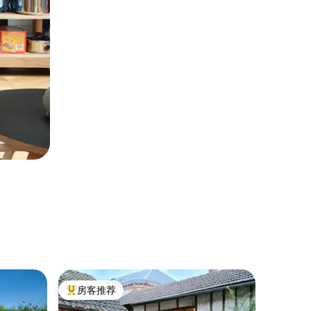
民居 ｜ C
房客推荐
房客
热门「房客推荐」
热门「
科莫耶度