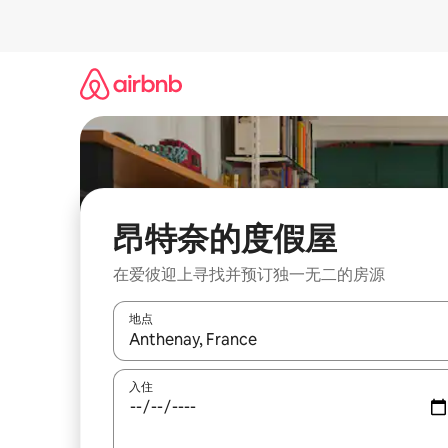
跳
至
内
容
昂特奈的度假屋
在爱彼迎上寻找并预订独一无二的房源
地点
如有搜索结果，请使用上下方向键查看，或通过点
入住