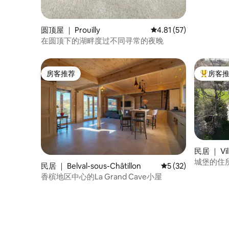
圆顶屋 ｜ Prouilly
平均评分 4.81 分（满分
4.81 (57)
在圆顶下的湖畔度过不同寻常的夜晚
房客推荐
房客
房客推荐
热门「房
民居 ｜ Vil
城堡的住
民居 ｜ Belval-sous-Châtillon
平均评分 5 分（满分 
5 (32)
香槟地区中心的La Grand Cave小屋