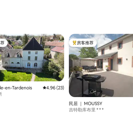
 5 分），共 57 条评价
推荐
房客推荐
客推荐」
热门「房客推荐」
le-en-Tardenois
平均评分 4.96 分（满分 5 分），共 23 条评价
4.96 (23)
所
5 分），共 32 条评价
民居 ｜ MOUSSY
吉特勒库布里 * * *