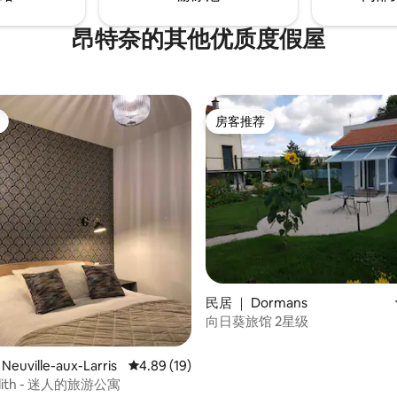
昂特奈的其他优质度假屋
房客推荐
房客推荐
民居 ｜ Dormans
向日葵旅馆 2星级
euville-aux-Larris
平均评分 4.89 分（满分 5 分），共 19 条评价
4.89 (19)
Edith - 迷人的旅游公寓