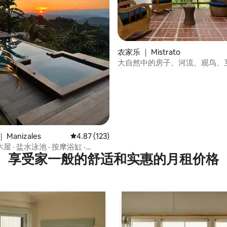
 5 分），共 32 条评价
农家乐 ｜ Mistrato
大自然中的房子、河流、观鸟、
Manizales
平均评分 4.87 分（满分 5 分），共 123 条评价
4.87 (123)
 · 盐水泳池 · 按摩浴缸 ·
享受家一般的舒适和实惠的月租价格