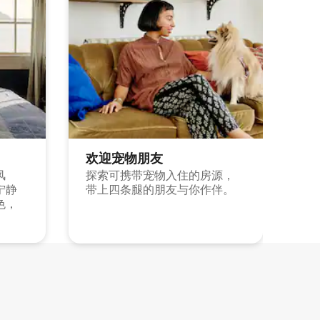
欢迎宠物朋友
风
探索可携带宠物入住的房源，
宁静
带上四条腿的朋友与你作伴。
色，