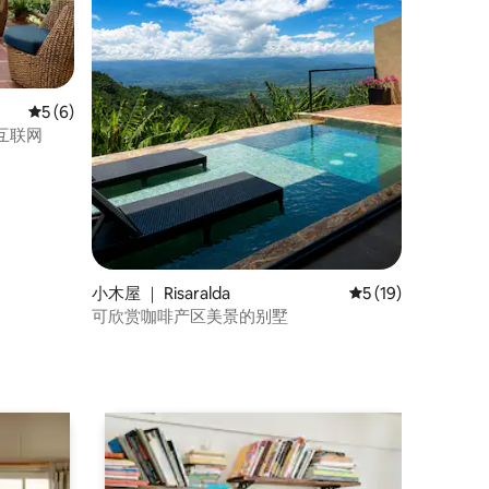
平均评分 5 分（满分 5 分），共 6 条评价
5 (6)
互联网
小木屋 ｜ Risaralda
平均评分 5 分（满分
5 (19)
可欣赏咖啡产区美景的别墅