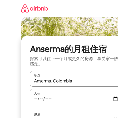
跳
至
内
容
Anserma的月租住宿
探索可以住上一个月或更久的房源，享受家一
感觉。
地点
如有搜索结果，请使用上下方向键查看，或通过点
入住
退房