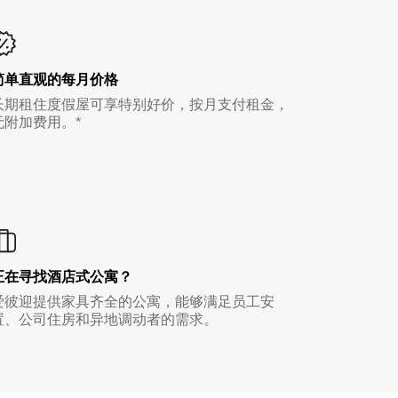
简单直观的每月价格
长期租住度假屋可享特别好价，按月支付租金，
无附加费用。*
正在寻找酒店式公寓？
爱彼迎提供家具齐全的公寓，能够满足员工安
置、公司住房和异地调动者的需求。