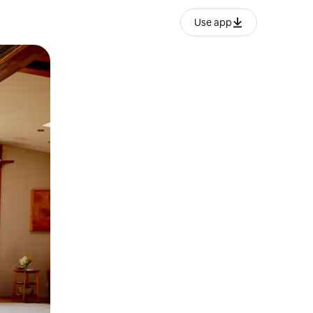
Use app