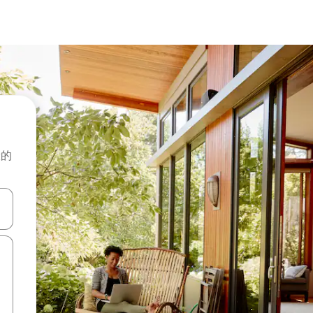
般的
击或滑动手势浏览。