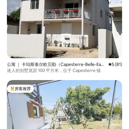
公寓 ｜ 卡珀斯泰尔欧贝勒（Capesterre-Belle-Ea
平均评分 5
5 (81)
u）
迷人的别墅底层 100 平方米，位于 Capesterre 镇
房客推荐
热门「房客推荐」