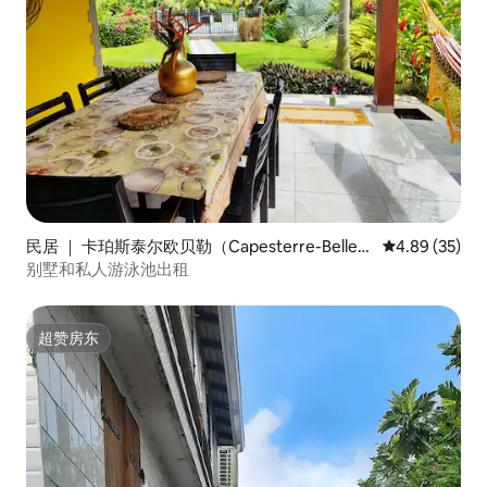
民居 ｜ 卡珀斯泰尔欧贝勒（Capesterre-Belle-E
平均评分 4.89
4.89 (35)
au）
别墅和私人游泳池出租
超赞房东
超赞房东