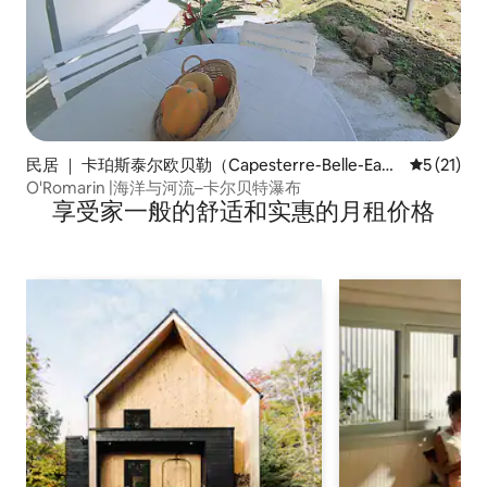
民居 ｜ 卡珀斯泰尔欧贝勒（Capesterre-Belle-Ea
平均评分 5
5 (21)
u）
O'Romarin |海洋与河流–卡尔贝特瀑布
享受家一般的舒适和实惠的月租价格