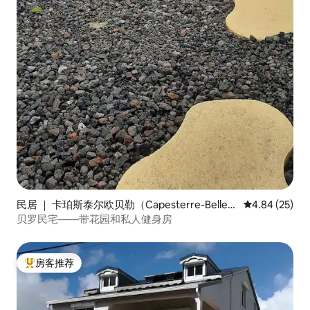
民居 ｜ 卡珀斯泰尔欧贝勒（Capesterre-Belle-E
平均评分 4.84
4.84 (25)
au）
贝罗民宅——带花园和私人健身房
房客推荐
热门「房客推荐」