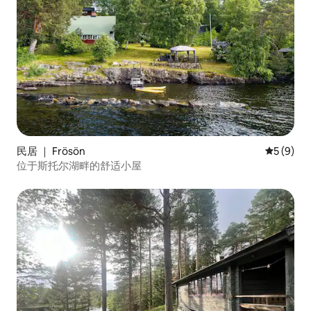
民居 ｜ Frösön
平均评分 
5 (9)
位于斯托尔湖畔的舒适小屋