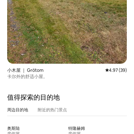
小木屋 ｜ Grötom
平均评分 4.97
4.97 (39)
卡尔外的舒适小屋。
值得探索的目的地
周边目的地
附近的热门景点
奥斯陆
特隆赫姆
度假屋
度假屋