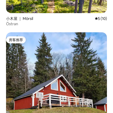
小木屋 ｜ Mörsil
平均评分 5
5 (10)
Östran
房客推荐
房客推荐