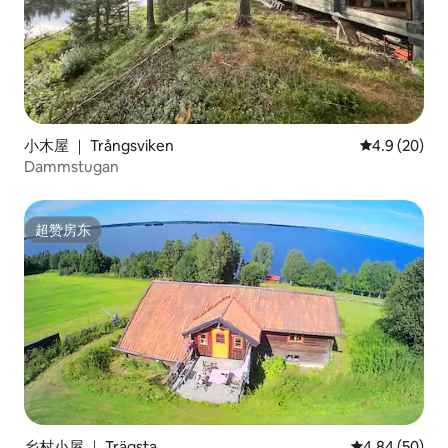
小木屋 ｜ Trångsviken
平均评分 4.9
4.9 (20)
Dammstugan
超赞房东
超赞房东
乡村小屋 ｜ Trägsta
平均评分 4.84
4.84 (50)