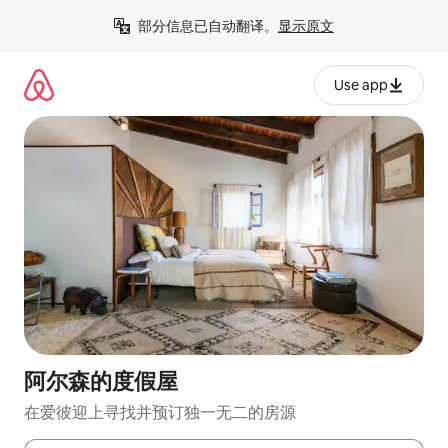
跳
部分信息已自动翻译。
显示原文
至
内
容
Use app
阿尔森的度假屋
在爱彼迎上寻找并预订独一无二的房源