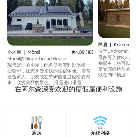
民居 ｜ Krokom
位于Undrom的湖
小木屋 ｜ Mörsil
平均评分 4.89 分（满分 5 分），
4.89 (18)
最多可入住8人。 
Mörsil的Gingerbread House
别墅中，您可以在
现代舒适的小屋，配备所有便利设施和一
享受耶姆特兰的自
些奢华，让您享受愉快的住宿体验。 非常
以在湖中畅游，或
适合家人、朋友或在壁炉前度过轻松的周
板，尽情享受。当
末，欣赏美丽的景色。 滑雪进出滑雪，滑
以点燃篝火，透过
在阿尔森深受欢迎的度假屋便利设施
雪出门进行越野滑雪-完成骑行后，小木屋
平线上的奥维克山
的桑拿房就在那里等着您。 小木屋附近有
20分钟，距离奥勒
一个漂亮的圆盘高尔夫球场、健身赛道和
您可以在房子里找
短途旅行。 距Åre 35公里，距Trillevallen
啡。（需要开车）
32公里，距拜达伦50公里。 杂货店（ ICA
务感兴趣？请联系
）、加油站（ OKQ8 ）、咖啡馆位于
Mörsil村。
厨房
无线网络