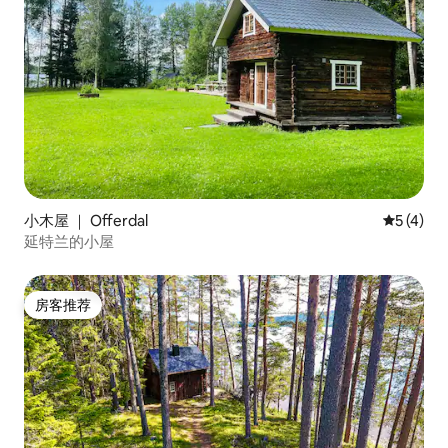
小木屋 ｜ Offerdal
平均评分 
5 (4)
延特兰的小屋
房客推荐
房客推荐