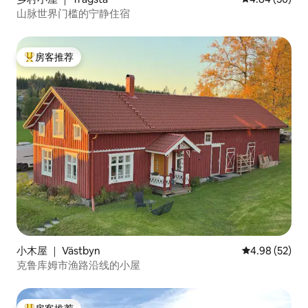
山脉世界门槛的宁静住宿
房客推荐
热门「房客推荐」
小木屋 ｜ Västbyn
平均评分 4.98
4.98 (52)
克鲁库姆市渔路沿线的小屋