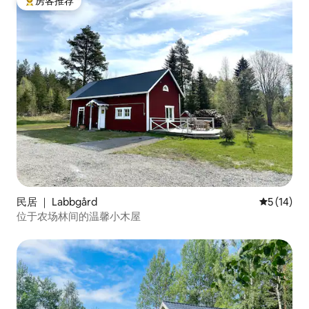
房客推荐
热门「房客推荐」
民居 ｜ Labbgård
平均评分 5
5 (14)
位于农场林间的温馨小木屋