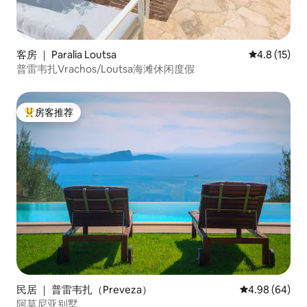
客房 ｜ Paralia Loutsa
平均评分 4.
4.8 (15)
普雷韦扎Vrachos/Loutsa海滩休闲度假
房客推荐
热门「房客推荐」
民居 ｜ 普雷韦扎（Preveza）
平均评分 4.98
4.98 (64)
阿莫尼亚别墅