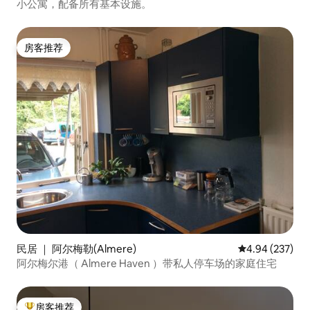
小公寓，配备所有基本设施。
房客推荐
房客推荐
民居 ｜ 阿尔梅勒(Almere)
平均评分 4.94
4.94 (237)
阿尔梅尔港（ Almere Haven ）带私人停车场的家庭住宅
房客推荐