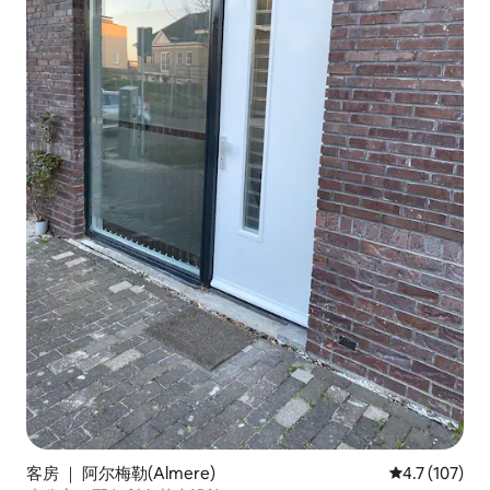
客房 ｜ 阿尔梅勒(Almere)
平均评分 4.7
4.7 (107)