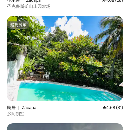
小木屋 ｜ Zacapa
平均评分 4.68
4.68 (28)
圣克鲁斯矿山庄园农场
超赞房东
超赞房东
民居 ｜ Zacapa
平均评分 4.6
4.68 (31)
乡间别墅