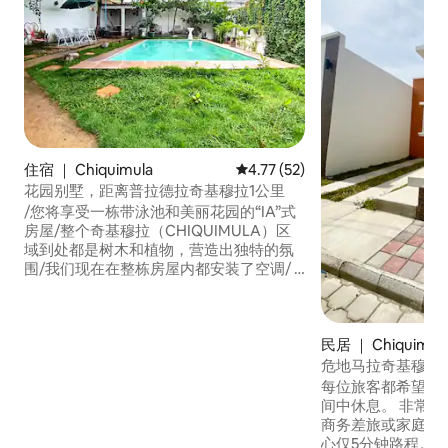
住宿 ｜ Chiquimula
平均评分 4.77 分（满分 5 分），
4.77 (52)
花园别墅，距离普拉德拉奇基穆拉1公里
/您将享受一栋带泳池和美丽花园的“IA”式
房屋/整个奇基穆拉（CHIQUIMULA）区
域到处都是树木和植物，营造出独特的氛
围/我们现在在整栋房屋内都安装了空调/ 3
间卧室（ 2间带空调， 1间不带） 1个7米x4
米的大型泳池。 1间客厅（空调） 1间餐厅
（空调） 1间厨房（空调） 1个迷你篮球场
民居 ｜ Chiquimul
2个露台 2台智能电视，65英寸和32英寸 1
ALEXA 4 个监控摄像头（2 个面向街道，2
危地马拉奇基穆拉
个位于庭院内） 1牧场 1个洗衣房 1个车库
每位旅客都希望能
间中休息。 非常适
商务差旅或家庭入
心仅5分钟路程。 我们房源附近的旅游景