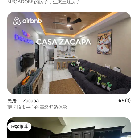
MEGADOBE 的房子，生态土坯房子
民居 ｜ Zacapa
平均评分 
5 (3)
萨卡帕市中心的高级舒适体验
房客推荐
房客推荐