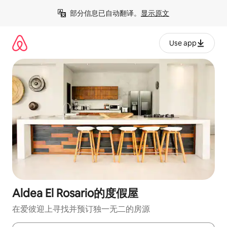
跳
部分信息已自动翻译。
显示原文
至
内
容
Use app
Aldea El Rosario的度假屋
在爱彼迎上寻找并预订独一无二的房源