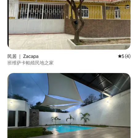
民居 ｜ Zacapa
平均评分 
5 (4)
班维萨卡帕殖民地之家