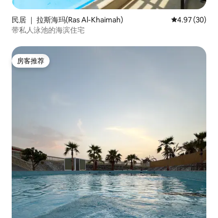
民居 ｜ 拉斯海玛(Ras Al-Khaimah)
平均评分 4.97
4.97 (30)
带私人泳池的海滨住宅
房客推荐
房客推荐