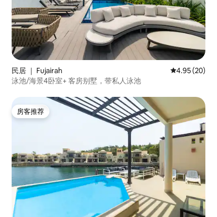
民居 ｜ Fujairah
平均评分 4.95
4.95 (20)
泳池/海景4卧室+ 客房别墅，带私人泳池
房客推荐
房客推荐