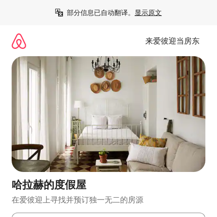
跳
部分信息已自动翻译。
显示原文
至
内
容
来爱彼迎当房东
哈拉赫的度假屋
在爱彼迎上寻找并预订独一无二的房源