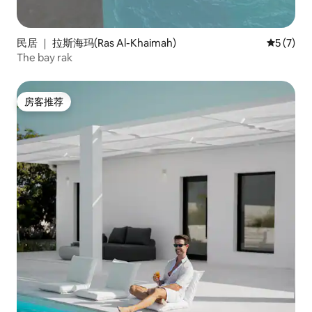
民居 ｜ 拉斯海玛(Ras Al-Khaimah)
平均评分 
5 (7)
The bay rak
房客推荐
房客推荐