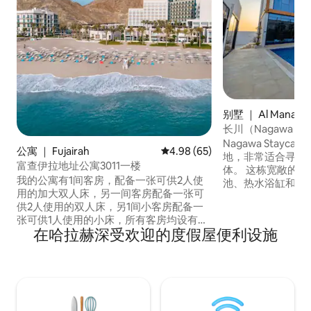
别墅 ｜ Al Manam
长川（Nagawa）
Nagawa Stayc
公寓 ｜ Fujairah
平均评分 4.98 分（满分 5 分），
4.98 (65)
地，非常适合寻求
富查伊拉地址公寓3011一楼
体。 这栋宽敞的4
我的公寓有1间客房，配备一张可供2人使
池、热水浴缸和花
用的加大双人床，另一间客房配备一张可
房、5间浴室和现代
供2人使用的双人床，另1间小客房配备一
以享用户外用餐、
张可供1人使用的小床，所有客房均设有卫
露台。 适合儿童
在哈拉赫深受欢迎的度假屋便利设施
生间，客厅设有1间卫生间，配备舒适的沙
泳池、游乐场和安
发。此外，还提供一个储藏室，配备了所
住，现场提供免费
有必要的烹饪和上菜设备。 我的公寓是阿
拉卡酒店（Alaqah）地址富查伊拉酒店
（The Adress Fujairah Hotel）的一部
分。 我的公寓位于一楼，您可以在那里享