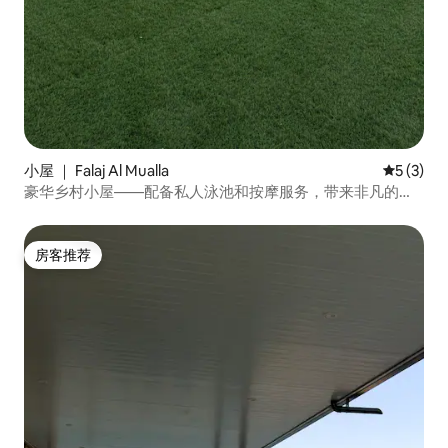
小屋 ｜ Falaj Al Mualla
平均评分 
5 (3)
豪华乡村小屋——配备私人泳池和按摩服务，带来非凡的放
松体验
房客推荐
房客推荐