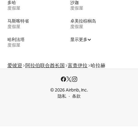
多哈
沙迦
度假屋
度假屋
马斯喀特省
卓美拉棕榈岛
度假屋
度假屋
哈利法塔
显示更多
度假屋
爱彼迎
阿拉伯联合酋长国
富查伊拉
哈拉赫
© 2026 Airbnb, Inc.
隐私
条款