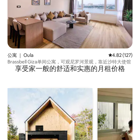
公寓 ｜ Oula
平均评分 4.82
4.82 (127)
Brassbell Giza单间公寓，可观尼罗河景观，靠近沙特大使馆
享受家一般的舒适和实惠的月租价格