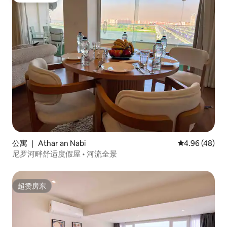
公寓 ｜ Athar an Nabi
平均评分 4.96
4.96 (48)
尼罗河畔舒适度假屋 • 河流全景
超赞房东
超赞房东