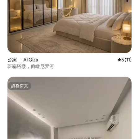
公寓 ｜ Al Giza
平均评分 5
5 (11)
班塞塔楼，俯瞰尼罗河
超赞房东
超赞房东