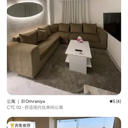
公寓 ｜ El Omraniya
平均评分 
5 (4)
CTC 02 - 舒适现代化单间公寓
房客推荐
热门「房客推荐」