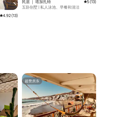
民居 ｜ 塔加扎特
平均评分 5 分（满分
5 (13)
五卧别墅 | 私人泳池、早餐和清洁
平均评分 4.92 分（满分 5 分），共 13 条评价
4.92 (13)
超赞房东
超赞房东