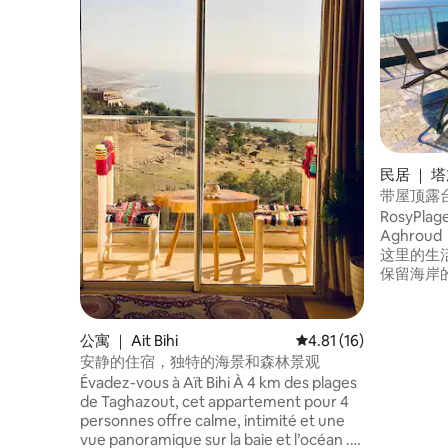
民居 ｜ 
带屋顶露
RosyP
Aghro
这里的生
保留海岸
欣赏到全
冲浪点。
媚的露台
公寓 ｜ Ait Bihi
平均评分 4.81 分（满分
4.81 (16)
的屋顶。 
安静的住宿，独特的海景和森林景观
层，设有
Évadez-vous à Aït Bihi À 4 km des plages
入住）。
de Taghazout, cet appartement pour 4
personnes offre calme, intimité et une
vue panoramique sur la baie et l’océan .