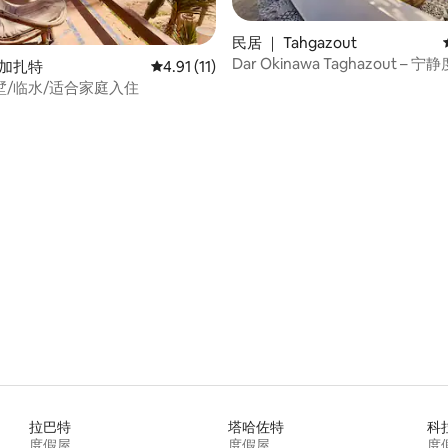
民居 ｜ Tahgazout
Dar Okinawa Taghazout –
塔加扎特
平均评分 4.91 分（满分 5 分），共 11 条评价
4.91 (11)
墅/临水/适合家庭入住
 5 分），共 97 条评价
拉巴特
塔哈佐特
科
度假屋
度假屋
度