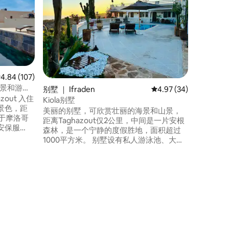
Dar M
丽街道的
我们为房源
（甚至是
是有眼光
所，尤其是
Marga
将很乐意
均评分 4.84 分（满分 5 分），共 107 条评价
4.84 (107)
短途旅行
f，海景和游泳
别墅 ｜ Ifraden
平均评分 4.97 分（满分
4.97 (34)
zout 入住
Kiola别墅
景色，距
美丽的别墅，可欣赏壮丽的海景和山景，
位于摩洛哥
距离Taghazout仅2公里，中间是一片安根
安保服
森林，是一个宁静的度假胜地，面积超过
： •高档
1000平方米。 别墅设有私人游泳池、大花
 • 紧邻
园、设备齐全的厨房、2间客厅和3间卧
调和暖气的
室，每间均配有独立卫生间。 它还包括一
套独立的公寓，配备厨房、起居室、卧室
和卫生间。 其他便利设施包括烧烤区、宽
敞的屋顶露台，可欣赏壮丽的海景。