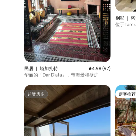
别墅 ｜ 
位于Tam
程
民居 ｜ 塔加扎特
平均评分 4.98 分（满分
4.98 (97)
华丽的「Dar Diafa」，带海景和壁炉
超赞房东
房客推荐
超赞房东
房客推荐