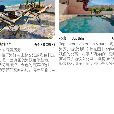
公寓 ｜ Ait Bihi
平
Taghazout vibes sun & sur
塔加扎特
平均评分 4.88 分（满分 5 分），共 298 条评价
4.88 (298)
池 7
海景、游泳池和宁静氛围 | Tagha
台的海滨房源
我们的公寓，尽享大西洋的壮丽
lage 位于海洋与山脉交汇的彩色村庄
离冲浪胜地仅 2 公里。 该房源
ud，是一处真正的海滨度假胜地。
坚果林和海洋之间，提供全天候
活随着海浪、金色的日落和这片
务，让您尽享绝对宁静。 您的好处
的宁静节奏而流动。 每一层都可
标准双人床 •免费停车位 •海景阳台
景海景，可直通海滩，前面就是
最佳冲浪胜地 •自助入住 配备空
 温馨的摩洛哥式休息室、阳光明
住宿 备用网络 强烈建议开车。 现场提供早
，以及适合欣赏日落和练习瑜伽
 5 分），共 16 条评价
餐
一栋地道的海滨住宅。共有 4
楼梯（不适合儿童或行动不便者
入口处有摄像头。