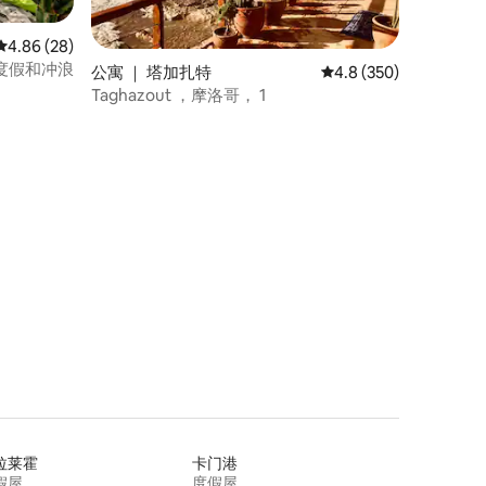
平均评分 4.86 分（满分 5 分），共 28 条评价
4.86 (28)
 宁静度假和冲浪
公寓 ｜ 塔加扎特
平均评分 4.8 分（满分 
4.8 (350)
Taghazout ，摩洛哥， 1
拉莱霍
卡门港
假屋
度假屋