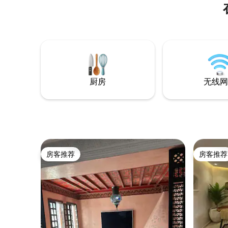
Situé au cœur d’un paysage sauvage , un
sentier de randonnée démarre devant la
porte . Idéal pour une escapade nature
unique Le bâtiment comprend 4
appartements avec vue panoramique
sur la baie de Taghazout ,Superbe
rooftop, le bâtiment peut être privatisé
pour séminaire, mariage ou anniversaire ,
厨房
无线网
le bâtiment peut loger jusqu’à 20 max.
房客推荐
房客推荐
房客推荐
房客推荐