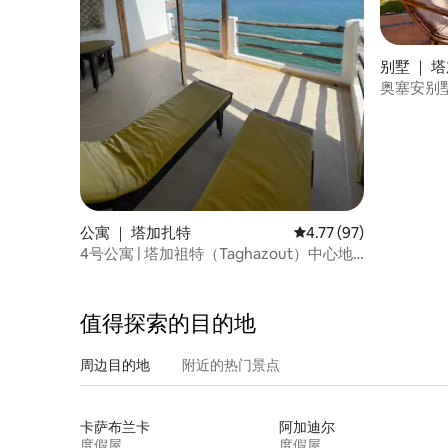
别墅 ｜ 
奥塞安别
公寓 ｜ 塔加扎特
平均评分 4.77 分（满分
4.77 (97)
4号公寓 | 塔加祖特（Taghazout）中心地
带的海滩风情阁楼
值得探索的目的地
周边目的地
附近的热门景点
卡萨布兰卡
阿加迪尔
度假屋
度假屋