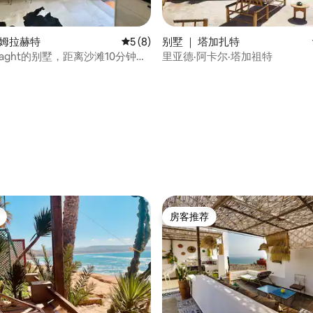
塔姆拉赫特
平均评分 5 分（满分 5 分），共 8 条评价
5 (8)
别墅 ｜ 塔加扎特
raght的别墅，距离沙滩10分钟路
里亚德·阿卡尔·塔加祖特
 5 分），共 97 条评价
房客推荐
房客推荐