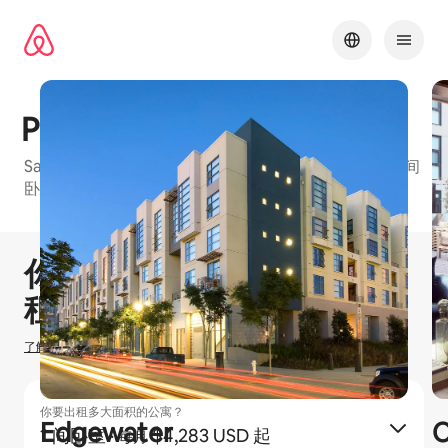
跳
至
内
容
Potrero 1010
San Francisco的爱彼迎友好型公寓楼，有1 间卧室和2 间
卧室等可订单元
1 / 17
显示 0 项中的 0 项
你可以赚取
$
0
在爱彼迎出
租房源
了解我们如何估算你的收入
你要出租多大面积的公寓？
Edgewater
O
1 间卧室
·
$4,283 USD 起
每月