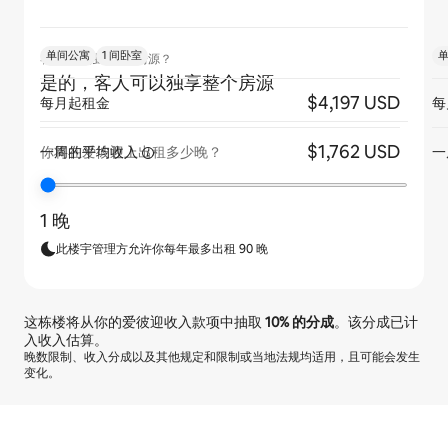
单间公寓
1 间卧室
客人是否独享整个房源？
是的，客人可以独享整个房源
$4,197 USD
每月起租金
每
$1,762 USD
一周的平均收入
一
你将在爱彼迎上出租多少晚？
1 晚
此楼宇管理方允许你每年最多出租 90 晚
这栋楼将从你的爱彼迎收入款项中抽取
10%
的分成
。该分成已计
入收入估算。
晚数限制、收入分成以及其他规定和限制或当地法规均适用，且可能会发生
变化。
你的潜在收入为一个月 $1713