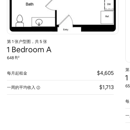
第 1 张户型图，共 5 张
1 Bedroom A
648 ft²
第
$4,605
每月起租金
1
65
$1,713
一周的平均收入
每
一