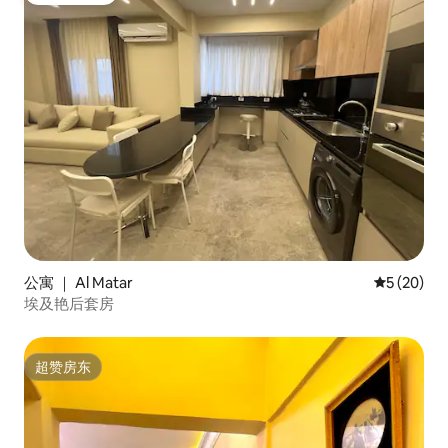
公寓 ｜ Al Matar
平均评分 5
5 (20)
埃及艳后套房
超赞房东
超赞房东